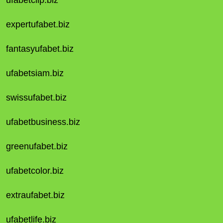
expertufabet.biz
fantasyufabet.biz
ufabetsiam.biz
swissufabet.biz
ufabetbusiness.biz
greenufabet.biz
ufabetcolor.biz
extraufabet.biz
ufabetlife.biz