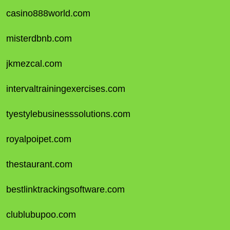
casino888world.com
misterdbnb.com
jkmezcal.com
intervaltrainingexercises.com
tyestylebusinesssolutions.com
royalpoipet.com
thestaurant.com
bestlinktrackingsoftware.com
clublubupoo.com