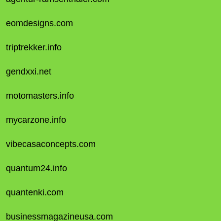
eomdesigns.com
triptrekker.info
gendxxi.net
motomasters.info
mycarzone.info
vibecasaconcepts.com
quantum24.info
quantenki.com
businessmagazineusa.com