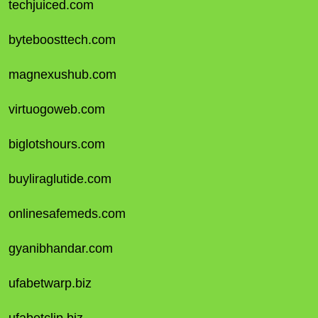
techjuiced.com
byteboosttech.com
magnexushub.com
virtuogoweb.com
biglotshours.com
buyliraglutide.com
onlinesafemeds.com
gyanibhandar.com
ufabetwarp.biz
ufabetclip.biz