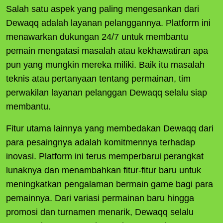
Salah satu aspek yang paling mengesankan dari
Dewaqq adalah layanan pelanggannya. Platform ini
menawarkan dukungan 24/7 untuk membantu
pemain mengatasi masalah atau kekhawatiran apa
pun yang mungkin mereka miliki. Baik itu masalah
teknis atau pertanyaan tentang permainan, tim
perwakilan layanan pelanggan Dewaqq selalu siap
membantu.
Fitur utama lainnya yang membedakan Dewaqq dari
para pesaingnya adalah komitmennya terhadap
inovasi. Platform ini terus memperbarui perangkat
lunaknya dan menambahkan fitur-fitur baru untuk
meningkatkan pengalaman bermain game bagi para
pemainnya. Dari variasi permainan baru hingga
promosi dan turnamen menarik, Dewaqq selalu