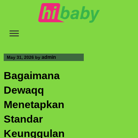
Skip
to
content
admin
May 31, 2026
by
Bagaimana 
Dewaqq 
Menetapkan 
Standar 
Keunggulan 