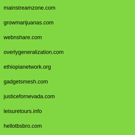
mainstreamzone.com
growmarijuanas.com
webnshare.com
overlygeneralization.com
ethiopianetwork.org
gadgetsmesh.com
justicefornevada.com
leisuretours.info
hellotbsbro.com