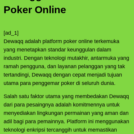
Poker Online
[ad_1]
Dewaqq adalah platform poker online terkemuka
yang menetapkan standar keunggulan dalam
industri. Dengan teknologi mutakhir, antarmuka yang
ramah pengguna, dan layanan pelanggan yang tak
tertandingi, Dewaqq dengan cepat menjadi tujuan
utama para penggemar poker di seluruh dunia.
Salah satu faktor utama yang membedakan Dewaqq
dari para pesaingnya adalah komitmennya untuk
menyediakan lingkungan permainan yang aman dan
adil bagi para pemainnya. Platform ini menggunakan
teknologi enkripsi tercanggih untuk memastikan