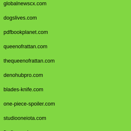
globalnewscx.com
dogslives.com
pdfbookplanet.com
queenofrattan.com
thequeenofrattan.com
denohubpro.com
blades-knife.com
one-piece-spoiler.com
studiooneiota.com