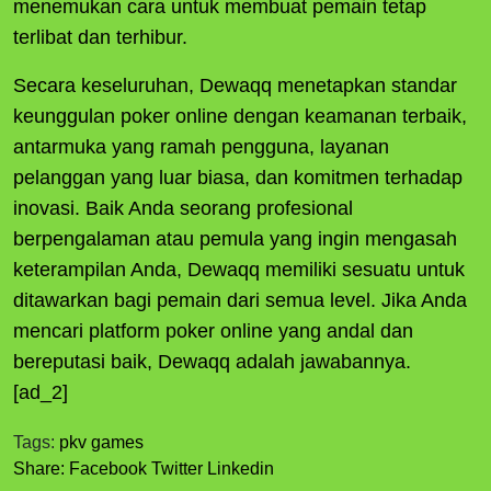
menemukan cara untuk membuat pemain tetap
terlibat dan terhibur.
Secara keseluruhan, Dewaqq menetapkan standar
keunggulan poker online dengan keamanan terbaik,
antarmuka yang ramah pengguna, layanan
pelanggan yang luar biasa, dan komitmen terhadap
inovasi. Baik Anda seorang profesional
berpengalaman atau pemula yang ingin mengasah
keterampilan Anda, Dewaqq memiliki sesuatu untuk
ditawarkan bagi pemain dari semua level. Jika Anda
mencari platform poker online yang andal dan
bereputasi baik, Dewaqq adalah jawabannya.
[ad_2]
Tags:
pkv games
Share:
Facebook
Twitter
Linkedin