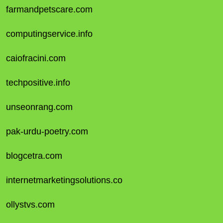
farmandpetscare.com
computingservice.info
caiofracini.com
techpositive.info
unseonrang.com
pak-urdu-poetry.com
blogcetra.com
internetmarketingsolutions.co
ollystvs.com