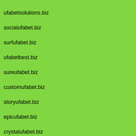
ufabetsolutions.biz
socialufabet.biz
surfufabet.biz
ufabetbest.biz
sureufabet.biz
customufabet.biz
storyufabet.biz
epicufabet.biz
crystalufabet.biz