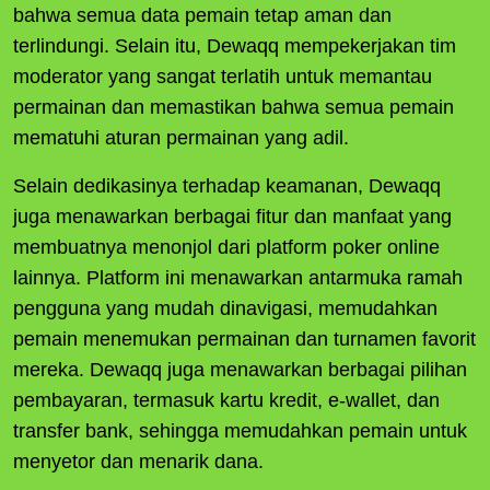
bahwa semua data pemain tetap aman dan
terlindungi. Selain itu, Dewaqq mempekerjakan tim
moderator yang sangat terlatih untuk memantau
permainan dan memastikan bahwa semua pemain
mematuhi aturan permainan yang adil.
Selain dedikasinya terhadap keamanan, Dewaqq
juga menawarkan berbagai fitur dan manfaat yang
membuatnya menonjol dari platform poker online
lainnya. Platform ini menawarkan antarmuka ramah
pengguna yang mudah dinavigasi, memudahkan
pemain menemukan permainan dan turnamen favorit
mereka. Dewaqq juga menawarkan berbagai pilihan
pembayaran, termasuk kartu kredit, e-wallet, dan
transfer bank, sehingga memudahkan pemain untuk
menyetor dan menarik dana.