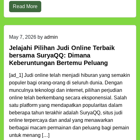
Read More
May 7, 2026
by
admin
Jelajahi Pilihan Judi Online Terbaik
bersama SuryaQQ: Dimana
Keberuntungan Bertemu Peluang
[ad_1] Judi online telah menjadi hiburan yang semakin
populer bagi orang-orang di seluruh dunia. Dengan
munculnya teknologi dan internet, pilihan perjudian
online telah berkembang secara eksponensial. Salah
satu platform yang mendapatkan popularitas dalam
beberapa tahun terakhir adalah SuryaQQ, situs judi
online terpercaya dan andal yang menawarkan
berbagai macam permainan dan peluang bagi pemain
untuk menang […]