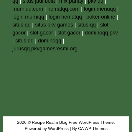
qq
|
situs judi bola
|
mix parlay
|
pkv qq
|
murniqq.com
|
hematqq.com
|
login menuqq
|
login murniqq
|
login hematqq
|
poker online
|
situs qq
|
situs pkv games
|
situs qq
|
slot
gacor
|
slot gacor
|
slot gacor
|
dominoqq pkv
|
situs qq
|
dominoqq
|
jurusqq.pkvgamesresmi.org
2026 © Recipe Realm Blog Free WordPress Theme.
Powered by WordPress | By
CA WP Themes