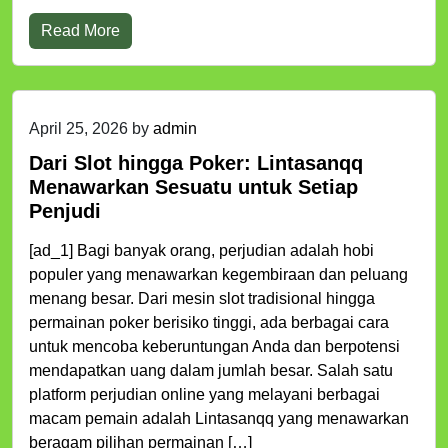
Read More
April 25, 2026
by
admin
Dari Slot hingga Poker: Lintasanqq
Menawarkan Sesuatu untuk Setiap
Penjudi
[ad_1] Bagi banyak orang, perjudian adalah hobi
populer yang menawarkan kegembiraan dan peluang
menang besar. Dari mesin slot tradisional hingga
permainan poker berisiko tinggi, ada berbagai cara
untuk mencoba keberuntungan Anda dan berpotensi
mendapatkan uang dalam jumlah besar. Salah satu
platform perjudian online yang melayani berbagai
macam pemain adalah Lintasanqq yang menawarkan
beragam pilihan permainan […]