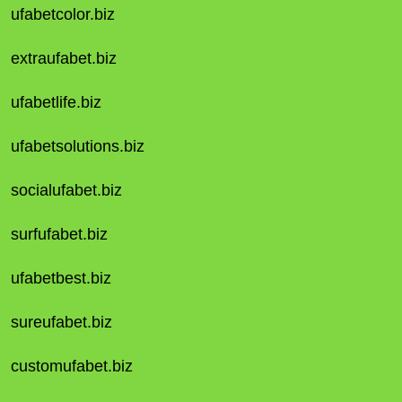
ufabetcolor.biz
extraufabet.biz
ufabetlife.biz
ufabetsolutions.biz
socialufabet.biz
surfufabet.biz
ufabetbest.biz
sureufabet.biz
customufabet.biz