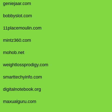
geniejaar.com
bobbyslot.com
11placemoulin.com
mintz360.com
mohob.net
weightlossprodigy.com
smarttechyinfo.com
digitalnotebook.org
maxualguru.com