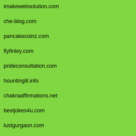
imakewebsolution.com
che-blog.com
pancakecoinz.com
flyfinley.com
prideconsultation.com
hountinglil.info
chakraaffirmations.net
bestjokes4u.com
lustgurgaon.com