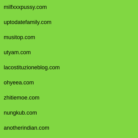
milfxxxpussy.com
uptodatefamily.com
musitop.com
utyam.com
lacostituzioneblog.com
ohyeea.com
zhitiemoe.com
nungkub.com
anotherindian.com