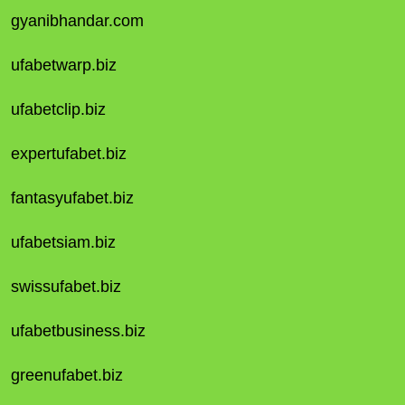
gyanibhandar.com
ufabetwarp.biz
ufabetclip.biz
expertufabet.biz
fantasyufabet.biz
ufabetsiam.biz
swissufabet.biz
ufabetbusiness.biz
greenufabet.biz