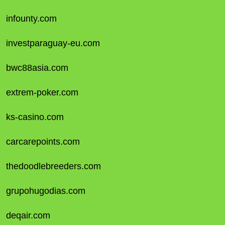
infounty.com
investparaguay-eu.com
bwc88asia.com
extrem-poker.com
ks-casino.com
carcarepoints.com
thedoodlebreeders.com
grupohugodias.com
deqair.com