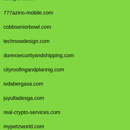
777azino-mobile.com
cobbseniorbowl.com
technowdesign.com
durexsecurityandshipping.com
cityroofingandplannig.com
ivdabergasa.com
juyultadesga.com
real-crypto-services.com
mypetzworld.com