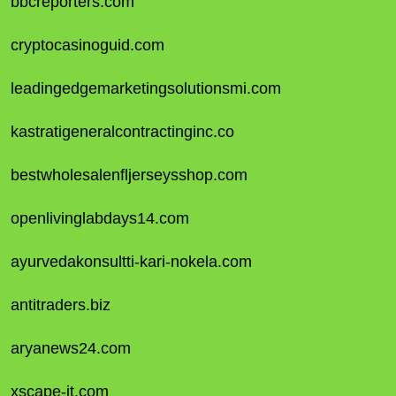
bbcreporters.com
cryptocasinoguid.com
leadingedgemarketingsolutionsmi.com
kastratigeneralcontractinginc.co
bestwholesalenfljerseysshop.com
openlivinglabdays14.com
ayurvedakonsultti-kari-nokela.com
antitraders.biz
aryanews24.com
xscape-it.com