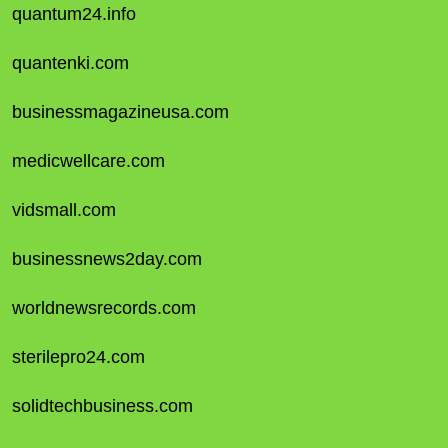
quantum24.info
quantenki.com
businessmagazineusa.com
medicwellcare.com
vidsmall.com
businessnews2day.com
worldnewsrecords.com
sterilepro24.com
solidtechbusiness.com