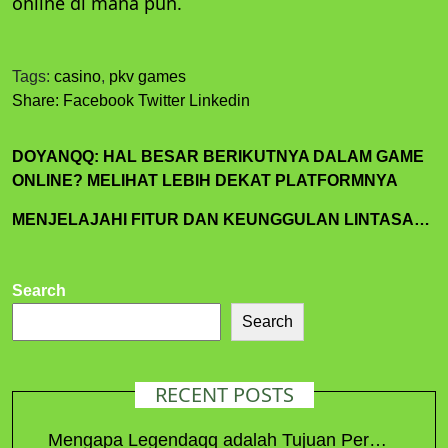
online di mana pun.
Tags:
casino
,
pkv games
Share:
Facebook
Twitter
Linkedin
DOYANQQ: HAL BESAR BERIKUTNYA DALAM GAME
ONLINE? MELIHAT LEBIH DEKAT PLATFORMNYA
MENJELAJAHI FITUR DAN KEUNGGULAN LINTASANQQ: YANG MEMBEDAKANNYA DENGAN KOMPETISI
Search
Search
RECENT POSTS
Mengapa Legendaqq adalah Tujuan Permainan Online Terbaik untuk Pemain dari Semua Level