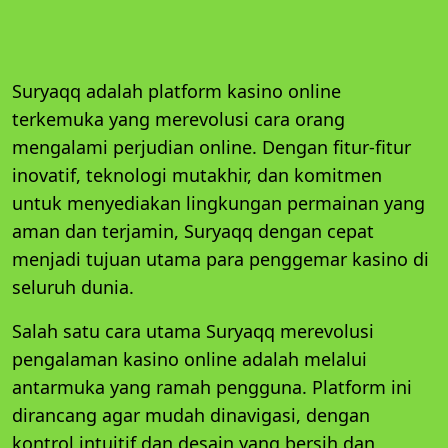
Suryaqq adalah platform kasino online
terkemuka yang merevolusi cara orang
mengalami perjudian online. Dengan fitur-fitur
inovatif, teknologi mutakhir, dan komitmen
untuk menyediakan lingkungan permainan yang
aman dan terjamin, Suryaqq dengan cepat
menjadi tujuan utama para penggemar kasino di
seluruh dunia.
Salah satu cara utama Suryaqq merevolusi
pengalaman kasino online adalah melalui
antarmuka yang ramah pengguna. Platform ini
dirancang agar mudah dinavigasi, dengan
kontrol intuitif dan desain yang bersih dan