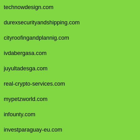
technowdesign.com
durexsecurityandshipping.com
cityroofingandplannig.com
ivdabergasa.com
juyultadesga.com
real-crypto-services.com
mypetzworld.com
infounty.com
investparaguay-eu.com