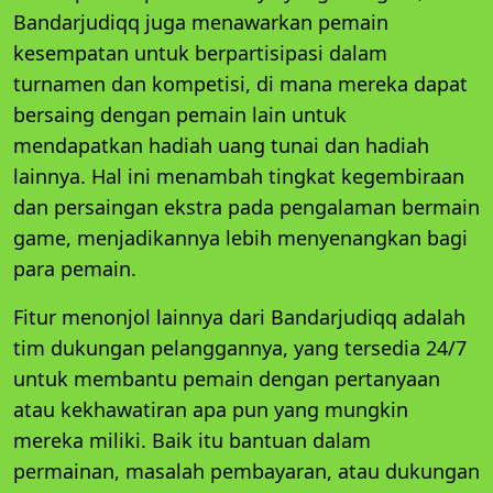
Bandarjudiqq juga menawarkan pemain
kesempatan untuk berpartisipasi dalam
turnamen dan kompetisi, di mana mereka dapat
bersaing dengan pemain lain untuk
mendapatkan hadiah uang tunai dan hadiah
lainnya. Hal ini menambah tingkat kegembiraan
dan persaingan ekstra pada pengalaman bermain
game, menjadikannya lebih menyenangkan bagi
para pemain.
Fitur menonjol lainnya dari Bandarjudiqq adalah
tim dukungan pelanggannya, yang tersedia 24/7
untuk membantu pemain dengan pertanyaan
atau kekhawatiran apa pun yang mungkin
mereka miliki. Baik itu bantuan dalam
permainan, masalah pembayaran, atau dukungan