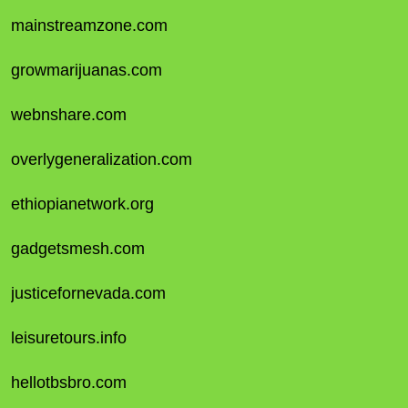
mainstreamzone.com
growmarijuanas.com
webnshare.com
overlygeneralization.com
ethiopianetwork.org
gadgetsmesh.com
justicefornevada.com
leisuretours.info
hellotbsbro.com