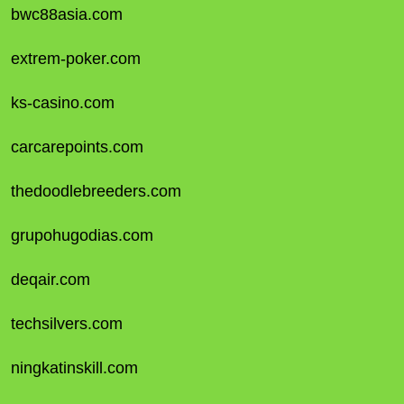
bwc88asia.com
extrem-poker.com
ks-casino.com
carcarepoints.com
thedoodlebreeders.com
grupohugodias.com
deqair.com
techsilvers.com
ningkatinskill.com