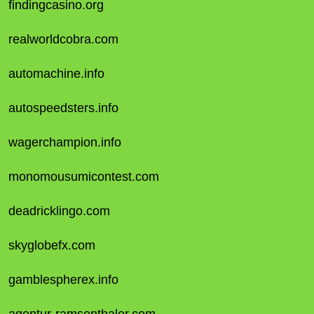
findingcasino.org
realworldcobra.com
automachine.info
autospeedsters.info
wagerchampion.info
monomousumicontest.com
deadricklingo.com
skyglobefx.com
gamblespherex.info
agentur-ramsenthaler.com