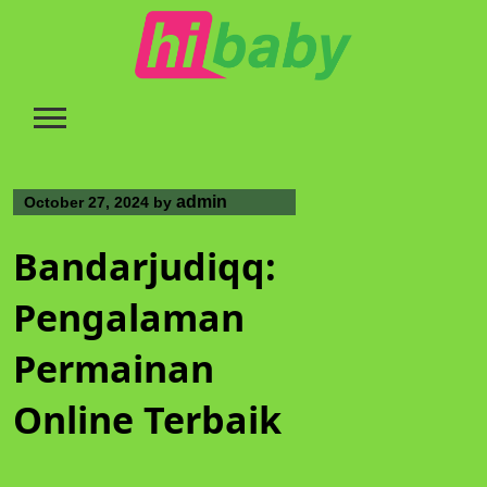
Skip
to
content
admin
October 27, 2024
by
Bandarjudiqq: 
Pengalaman 
Permainan 
Online Terbaik