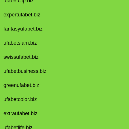
ufabetclip.biz
expertufabet.biz
fantasyufabet.biz
ufabetsiam.biz
swissufabet.biz
ufabetbusiness.biz
greenufabet.biz
ufabetcolor.biz
extraufabet.biz
ufabetlife.biz