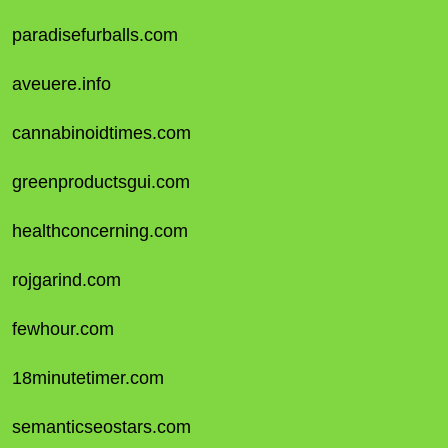
paradisefurballs.com
aveuere.info
cannabinoidtimes.com
greenproductsgui.com
healthconcerning.com
rojgarind.com
fewhour.com
18minutetimer.com
semanticseostars.com