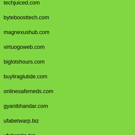
techjuiced.com
byteboosttech.com
magnexushub.com
virtuogoweb.com
biglotshours.com
buyliraglutide.com
onlinesafemeds.com
gyanibhandar.com
ufabetwarp.biz