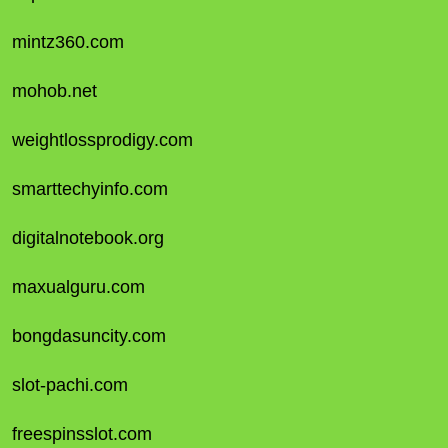
mintz360.com
mohob.net
weightlossprodigy.com
smarttechyinfo.com
digitalnotebook.org
maxualguru.com
bongdasuncity.com
slot-pachi.com
freespinsslot.com