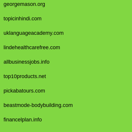
georgemason.org
topicinhindi.com
uklanguageacademy.com
lindehealthcarefree.com
allbusinessjobs.info
top10products.net
pickabatours.com
beastmode-bodybuilding.com
financelplan.info