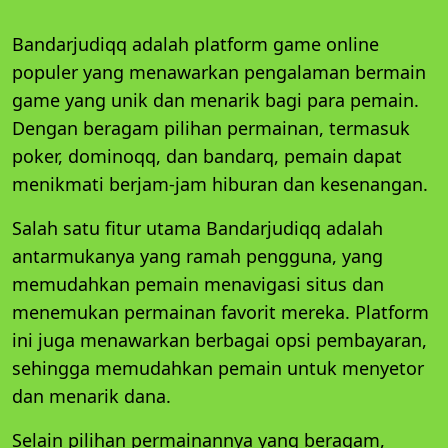
Bandarjudiqq adalah platform game online
populer yang menawarkan pengalaman bermain
game yang unik dan menarik bagi para pemain.
Dengan beragam pilihan permainan, termasuk
poker, dominoqq, dan bandarq, pemain dapat
menikmati berjam-jam hiburan dan kesenangan.
Salah satu fitur utama Bandarjudiqq adalah
antarmukanya yang ramah pengguna, yang
memudahkan pemain menavigasi situs dan
menemukan permainan favorit mereka. Platform
ini juga menawarkan berbagai opsi pembayaran,
sehingga memudahkan pemain untuk menyetor
dan menarik dana.
Selain pilihan permainannya yang beragam,