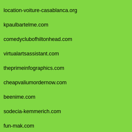
location-voiture-casablanca.org
kpaulbartelme.com
comedyclubofhiltonhead.com
virtualartsassistant.com
theprimeinfographics.com
cheapvaliumordernow.com
beenime.com
sodecia-kemmerich.com
fun-mak.com