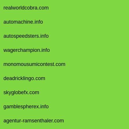
realworldcobra.com
automachine.info
autospeedsters.info
wagerchampion.info
monomousumicontest.com
deadricklingo.com
skyglobefx.com
gamblespherex.info
agentur-ramsenthaler.com