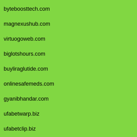
byteboosttech.com
magnexushub.com
virtuogoweb.com
biglotshours.com
buyliraglutide.com
onlinesafemeds.com
gyanibhandar.com
ufabetwarp.biz
ufabetclip.biz