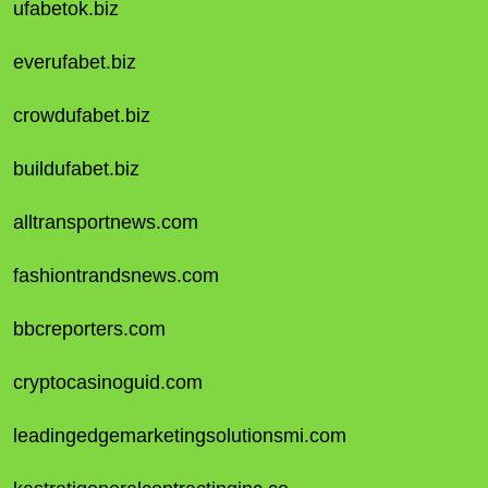
ufabetok.biz
everufabet.biz
crowdufabet.biz
buildufabet.biz
alltransportnews.com
fashiontrandsnews.com
bbcreporters.com
cryptocasinoguid.com
leadingedgemarketingsolutionsmi.com