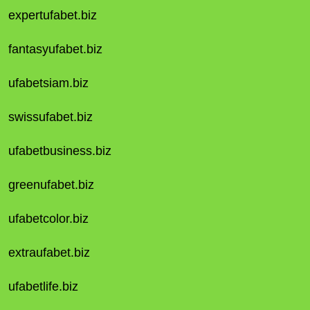
expertufabet.biz
fantasyufabet.biz
ufabetsiam.biz
swissufabet.biz
ufabetbusiness.biz
greenufabet.biz
ufabetcolor.biz
extraufabet.biz
ufabetlife.biz