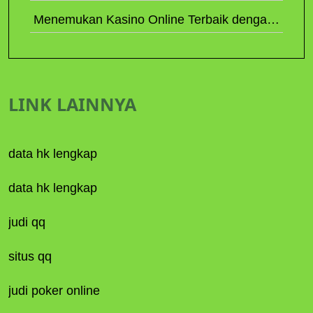
Menemukan Kasino Online Terbaik dengan GoldenQQ
LINK LAINNYA
data hk lengkap
data hk lengkap
judi qq
situs qq
judi poker online