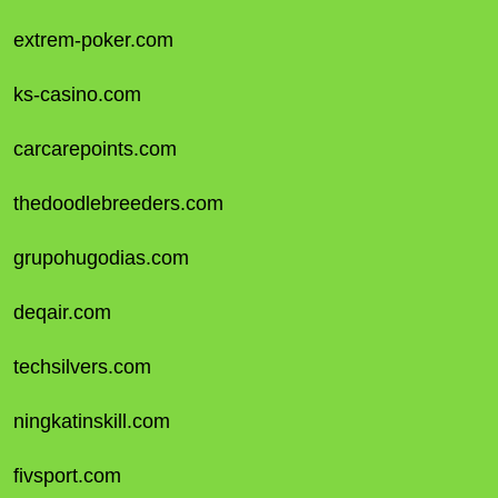
extrem-poker.com
ks-casino.com
carcarepoints.com
thedoodlebreeders.com
grupohugodias.com
deqair.com
techsilvers.com
ningkatinskill.com
fivsport.com