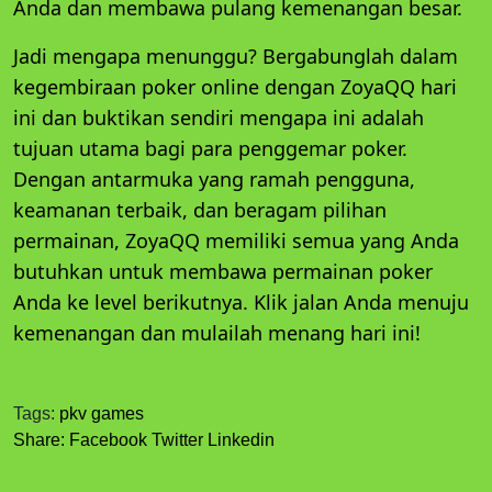
Anda dan membawa pulang kemenangan besar.
Jadi mengapa menunggu? Bergabunglah dalam
kegembiraan poker online dengan ZoyaQQ hari
ini dan buktikan sendiri mengapa ini adalah
tujuan utama bagi para penggemar poker.
Dengan antarmuka yang ramah pengguna,
keamanan terbaik, dan beragam pilihan
permainan, ZoyaQQ memiliki semua yang Anda
butuhkan untuk membawa permainan poker
Anda ke level berikutnya. Klik jalan Anda menuju
kemenangan dan mulailah menang hari ini!
Tags:
pkv games
Share:
Facebook
Twitter
Linkedin