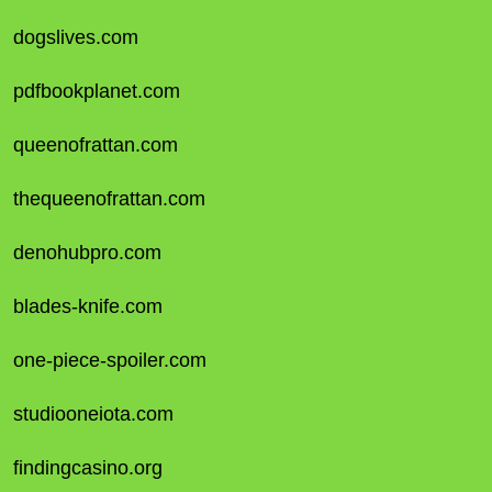
dogslives.com
pdfbookplanet.com
queenofrattan.com
thequeenofrattan.com
denohubpro.com
blades-knife.com
one-piece-spoiler.com
studiooneiota.com
findingcasino.org