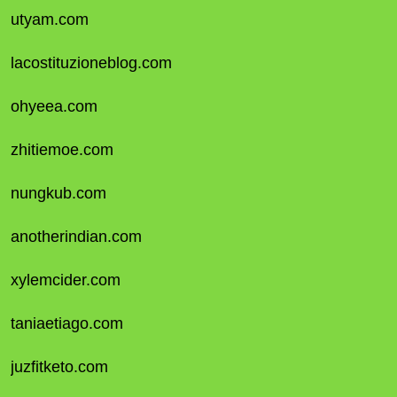
utyam.com
lacostituzioneblog.com
ohyeea.com
zhitiemoe.com
nungkub.com
anotherindian.com
xylemcider.com
taniaetiago.com
juzfitketo.com