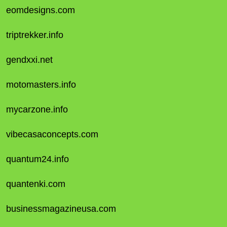
eomdesigns.com
triptrekker.info
gendxxi.net
motomasters.info
mycarzone.info
vibecasaconcepts.com
quantum24.info
quantenki.com
businessmagazineusa.com