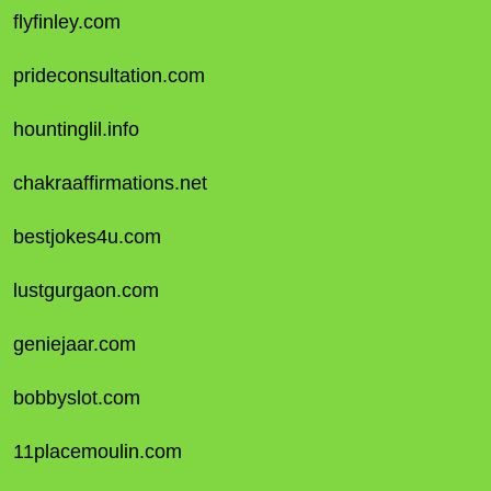
flyfinley.com
prideconsultation.com
hountinglil.info
chakraaffirmations.net
bestjokes4u.com
lustgurgaon.com
geniejaar.com
bobbyslot.com
11placemoulin.com