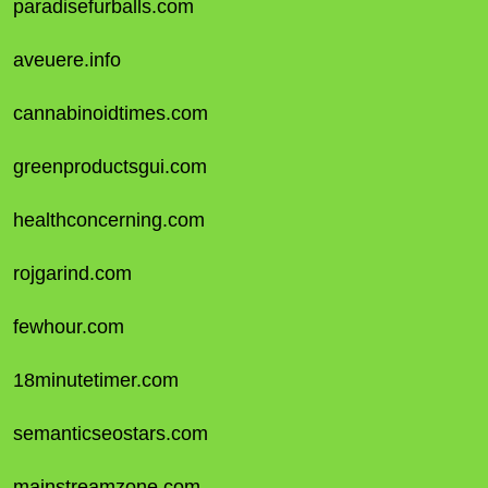
paradisefurballs.com
aveuere.info
cannabinoidtimes.com
greenproductsgui.com
healthconcerning.com
rojgarind.com
fewhour.com
18minutetimer.com
semanticseostars.com
mainstreamzone.com