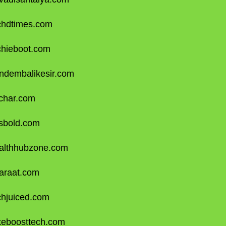
chdtimes.com
chieboot.com
ndembalikesir.com
echar.com
sbold.com
althhubzone.com
araat.com
chjuiced.com
teboosttech.com