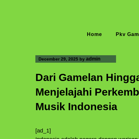
Skip
to
content
Home
Pkv Gam
admin
December 29, 2025
by
Dari Gamelan Hingga
Menjelajahi Perkem
Musik Indonesia
[ad_1]