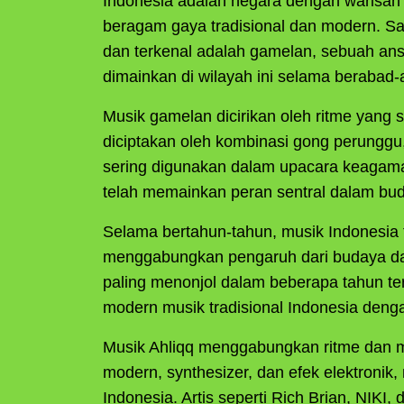
Indonesia adalah negara dengan warisa
beragam gaya tradisional dan modern. Sa
dan terkenal adalah gamelan, sebuah ansa
dimainkan di wilayah ini selama berabad-
Musik gamelan dicirikan oleh ritme yang s
diciptakan oleh kombinasi gong perunggu,
sering digunakan dalam upacara keagama
telah memainkan peran sentral dalam bu
Selama bertahun-tahun, musik Indonesia t
menggabungkan pengaruh dari budaya da
paling menonjol dalam beberapa tahun te
modern musik tradisional Indonesia denga
Musik Ahliqq menggabungkan ritme dan m
modern, synthesizer, dan efek elektronik,
Indonesia. Artis seperti Rich Brian, NIKI