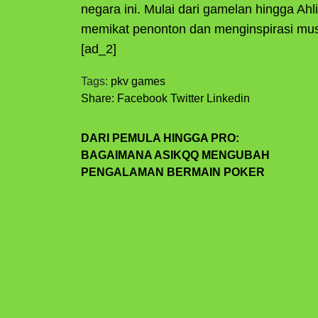
negara ini. Mulai dari gamelan hingga Ah
memikat penonton dan menginspirasi mus
[ad_2]
Tags:
pkv games
Share:
Facebook
Twitter
Linkedin
DARI PEMULA HINGGA PRO:
BAGAIMANA ASIKQQ MENGUBAH
PENGALAMAN BERMAIN POKER