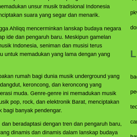
memadukan unsur musik tradisional Indonesia
pk
nciptakan suara yang segar dan menarik.
do
ingga Ahliqq mencerminkan lanskap budaya negara
ap ide dan pengaruh baru. Meskipun gamelan
 musik Indonesia, seniman dan musisi terus
L
ru untuk memadukan yang lama dengan yang
upakan rumah bagi dunia musik underground yang
ba
 dangdut, keroncong, dan keroncong yang
pe
nerasi muda. Genre-genre ini memadukan musik
sik pop, rock, dan elektronik Barat, menciptakan
te
ik bagi banyak pendengar.
ca
 dan beradaptasi dengan tren dan pengaruh baru,
yang dinamis dan dinamis dalam lanskap budaya
ha