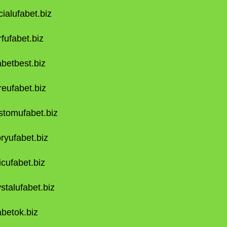
cialufabet.biz
rfufabet.biz
abetbest.biz
reufabet.biz
stomufabet.biz
oryufabet.biz
icufabet.biz
ystalufabet.biz
abetok.biz