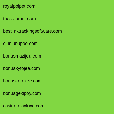
royalpoipet.com
thestaurant.com
bestlinktrackingsoftware.com
clublubupoo.com
bonusmazijeu.com
bonuskyfojea.com
bonuskorokee.com
bonusgexipoy.com
casinorelaxluxe.com