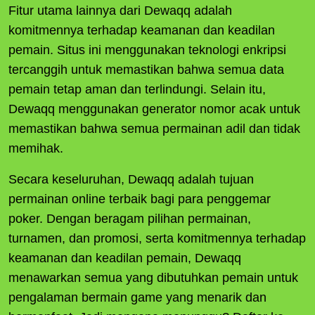
Fitur utama lainnya dari Dewaqq adalah
komitmennya terhadap keamanan dan keadilan
pemain. Situs ini menggunakan teknologi enkripsi
tercanggih untuk memastikan bahwa semua data
pemain tetap aman dan terlindungi. Selain itu,
Dewaqq menggunakan generator nomor acak untuk
memastikan bahwa semua permainan adil dan tidak
memihak.
Secara keseluruhan, Dewaqq adalah tujuan
permainan online terbaik bagi para penggemar
poker. Dengan beragam pilihan permainan,
turnamen, dan promosi, serta komitmennya terhadap
keamanan dan keadilan pemain, Dewaqq
menawarkan semua yang dibutuhkan pemain untuk
pengalaman bermain game yang menarik dan