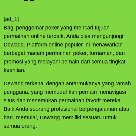
[ad_1]
Bagi penggemar poker yang mencari tujuan
permainan online terbaik, Anda bisa mengunjungi
Dewaqq. Platform online populer ini menawarkan
berbagai macam permainan poker, turnamen, dan
promosi yang melayani pemain dari semua tingkat
keahlian.
Dewaqq terkenal dengan antarmukanya yang ramah
pengguna, yang memudahkan pemain menavigasi
situs dan menemukan permainan favorit mereka.
Baik Anda seorang profesional berpengalaman atau
baru memulai, Dewaqq memiliki sesuatu untuk
semua orang.