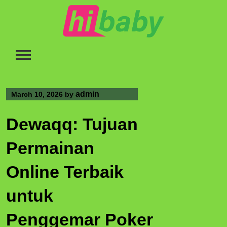
Skip
to
content
admin
March 10, 2026
by
Dewaqq: Tujuan 
Permainan 
Online Terbaik 
untuk 
Penggemar Poker