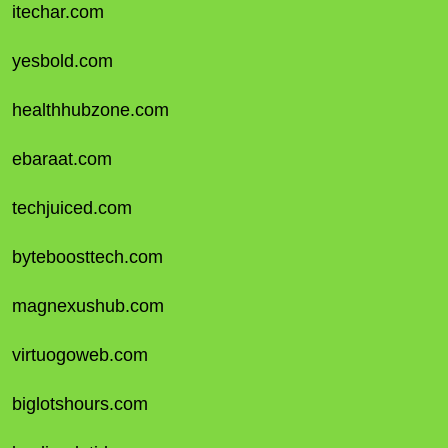
itechar.com
yesbold.com
healthhubzone.com
ebaraat.com
techjuiced.com
byteboosttech.com
magnexushub.com
virtuogoweb.com
biglotshours.com