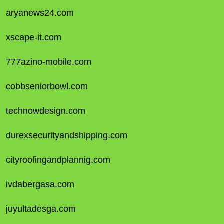
aryanews24.com
xscape-it.com
777azino-mobile.com
cobbseniorbowl.com
technowdesign.com
durexsecurityandshipping.com
cityroofingandplannig.com
ivdabergasa.com
juyultadesga.com