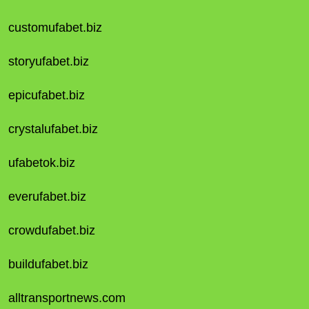
customufabet.biz
storyufabet.biz
epicufabet.biz
crystalufabet.biz
ufabetok.biz
everufabet.biz
crowdufabet.biz
buildufabet.biz
alltransportnews.com