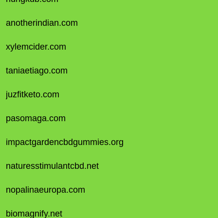
anotherindian.com
xylemcider.com
taniaetiago.com
juzfitketo.com
pasomaga.com
impactgardencbdgummies.org
naturesstimulantcbd.net
nopalinaeuropa.com
biomagnify.net