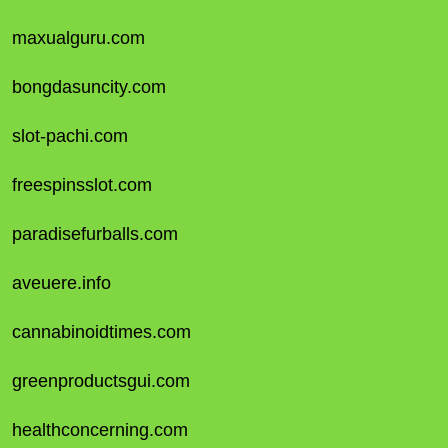
maxualguru.com
bongdasuncity.com
slot-pachi.com
freespinsslot.com
paradisefurballs.com
aveuere.info
cannabinoidtimes.com
greenproductsgui.com
healthconcerning.com