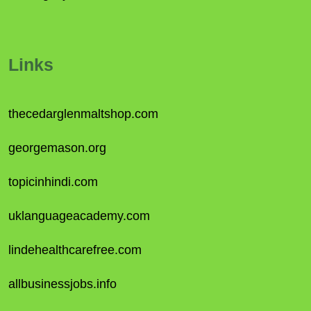
Links
thecedarglenmaltshop.com
georgemason.org
topicinhindi.com
uklanguageacademy.com
lindehealthcarefree.com
allbusinessjobs.info