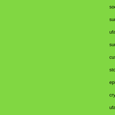
so
su
uf
su
cu
st
ep
cr
uf