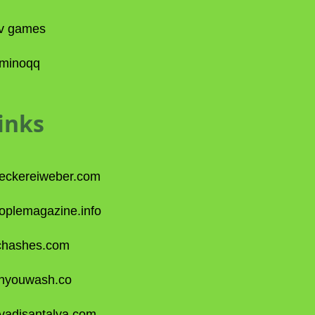
v games
minoqq
inks
eckereiweber.com
oplemagazine.info
chashes.com
nyouwash.co
vadisantalya.com