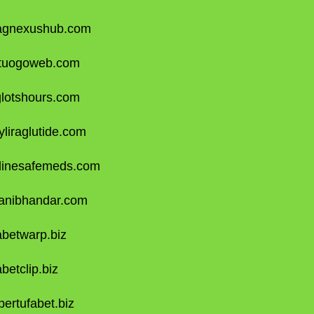
gnexushub.com
rtuogoweb.com
glotshours.com
yliraglutide.com
linesafemeds.com
anibhandar.com
abetwarp.biz
abetclip.biz
pertufabet.biz