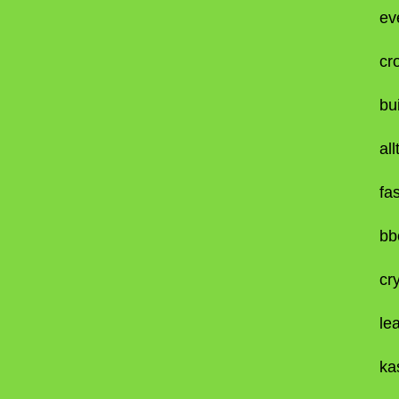
ev
cr
bu
al
fa
bb
cr
le
ka