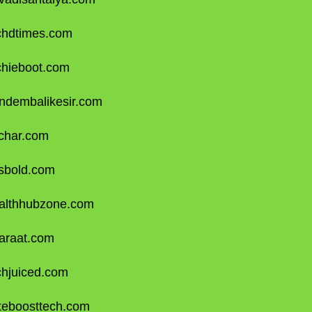
chdtimes.com
chieboot.com
ndembalikesir.com
echar.com
sbold.com
althhubzone.com
araat.com
chjuiced.com
teboosttech.com