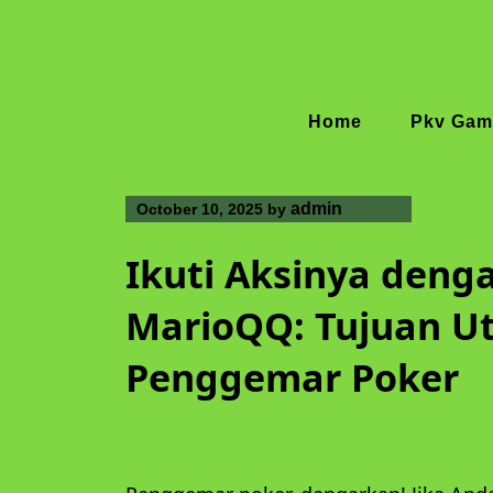
Skip
to
content
Home
Pkv Gam
admin
October 10, 2025
by
Ikuti Aksinya deng
MarioQQ: Tujuan U
Penggemar Poker