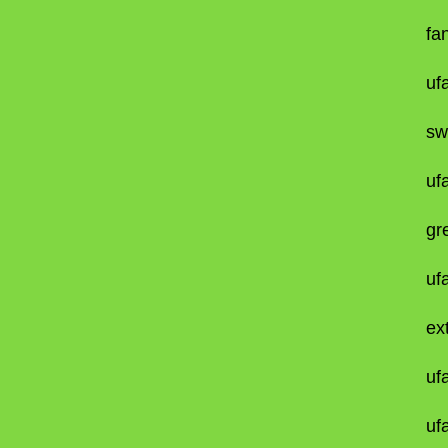
fa
uf
sw
uf
gr
uf
ex
ufa
uf