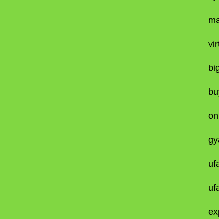
ma
vi
bi
bu
on
gy
uf
uf
ex