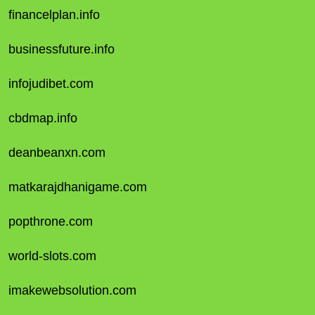
financelplan.info
businessfuture.info
infojudibet.com
cbdmap.info
deanbeanxn.com
matkarajdhanigame.com
popthrone.com
world-slots.com
imakewebsolution.com