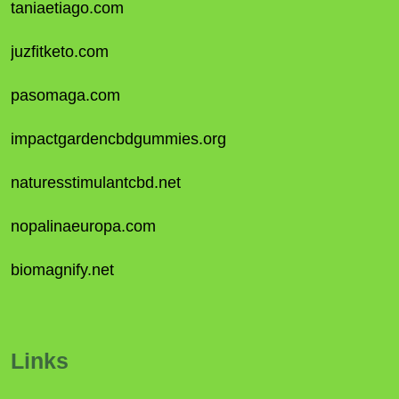
taniaetiago.com
juzfitketo.com
pasomaga.com
impactgardencbdgummies.org
naturesstimulantcbd.net
nopalinaeuropa.com
biomagnify.net
Links