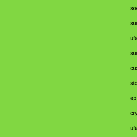
so
su
uf
su
cu
st
ep
cr
uf