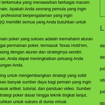
ual terkemuka yang menawarkan berbagai macam
main. Apakah Anda seorang pemula yang ingin
 profesional berpengalaman yang ingin
Q memiliki semua yang Anda butuhkan untuk
L
emain poker yang sukses adalah memahami aturan
i permainan poker, termasuk Texas Hold’em,
da
ng dengan aturan dan strateginya sendiri.
da
an, Anda dapat meningkatkan peluang Anda
ungan Anda.
ju
ing untuk mengembangkan strategi yang solid
si
an banyak sumber daya bagi pemain yang ingin
uk artikel, tutorial, dan panduan video. Sumber
ju
ategi poker dasar hingga teknik tingkat lanjut,
hkan untuk sukses di dunia virtual.
qq