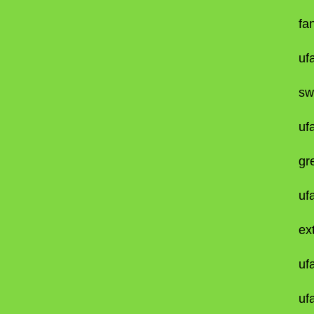
fa
uf
sw
uf
gr
uf
ex
ufa
uf