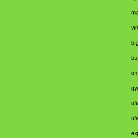
ma
vi
bi
bu
on
gy
uf
uf
ex