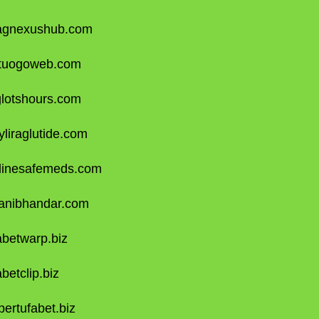
gnexushub.com
rtuogoweb.com
glotshours.com
yliraglutide.com
linesafemeds.com
anibhandar.com
abetwarp.biz
abetclip.biz
pertufabet.biz