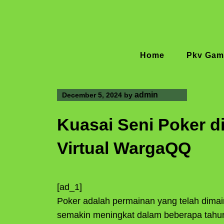
Skip
to
content
Home
Pkv Gam
admin
December 5, 2024
by
Kuasai Seni Poker d
Virtual WargaQQ
[ad_1]
Poker adalah permainan yang telah dima
semakin meningkat dalam beberapa tahun