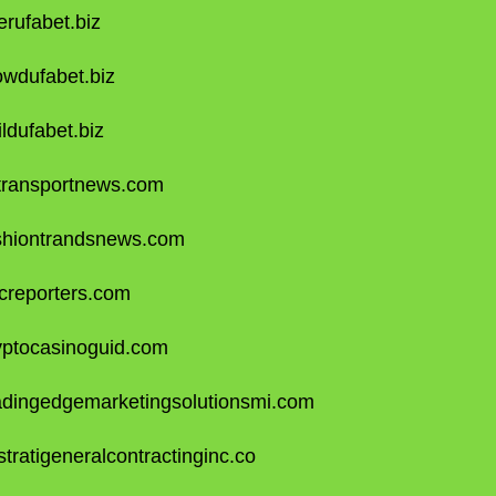
erufabet.biz
owdufabet.biz
ildufabet.biz
ltransportnews.com
shiontrandsnews.com
creporters.com
yptocasinoguid.com
adingedgemarketingsolutionsmi.com
stratigeneralcontractinginc.co