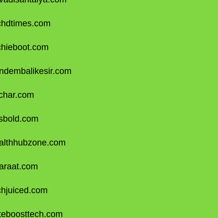
chdtimes.com
chieboot.com
ndembalikesir.com
echar.com
sbold.com
althhubzone.com
araat.com
chjuiced.com
teboosttech.com