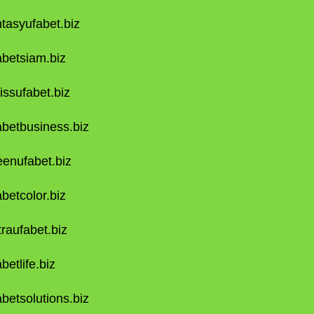
ntasyufabet.biz
abetsiam.biz
issufabet.biz
abetbusiness.biz
eenufabet.biz
abetcolor.biz
traufabet.biz
betlife.biz
abetsolutions.biz