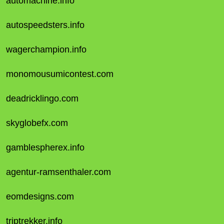
automachine.info
autospeedsters.info
wagerchampion.info
monomousumicontest.com
deadricklingo.com
skyglobefx.com
gamblespherex.info
agentur-ramsenthaler.com
eomdesigns.com
triptrekker.info