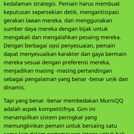
kedalaman strategis. Pemain harus membuat
keputusan sepersekian detik, mengantisipasi
gerakan lawan mereka, dan menggunakan
sumber daya mereka dengan bijak untuk
mengakali dan mengalahkan pesaing mereka.
Dengan berbagai opsi penyesuaian, pemain
dapat menyesuaikan karakter dan gaya bermain
mereka sesuai dengan preferensi mereka,
menjadikan masing -masing pertandingan
sebagai pengalaman yang benar -benar unik dan
dinamis.
Tapi yang benar -benar membedakan MurniQQ
adalah aspek kompetitifnya. Gim ini
menampilkan sistem peringkat yang
memungkinkan pemain untuk bersaing satu
sama lain dalam pertempuran intens untuk hak