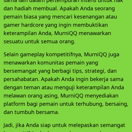
dan hadiah membual. Apakah Anda seorang
pemain biasa yang mencari kesenangan atau
gamer hardcore yang ingin membuktikan
keterampilan Anda, MurniQQ menawarkan
sesuatu untuk semua orang.
Selain gameplay kompetitifnya, MurniQQ juga
menawarkan komunitas pemain yang
bersemangat yang berbagi tips, strategi, dan
persahabatan. Apakah Anda ingin bekerja sama
dengan teman atau menguji keterampilan Anda
melawan orang asing, MurniQQ menyediakan
platform bagi pemain untuk terhubung, bersaing,
dan tumbuh bersama.
Jadi, jika Anda siap untuk melepaskan semangat