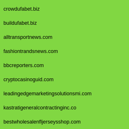
crowdufabet.biz
buildufabet.biz
alltransportnews.com
fashiontrandsnews.com
bbcreporters.com
cryptocasinoguid.com
leadingedgemarketingsolutionsmi.com
kastratigeneralcontractinginc.co
bestwholesalenfljerseysshop.com