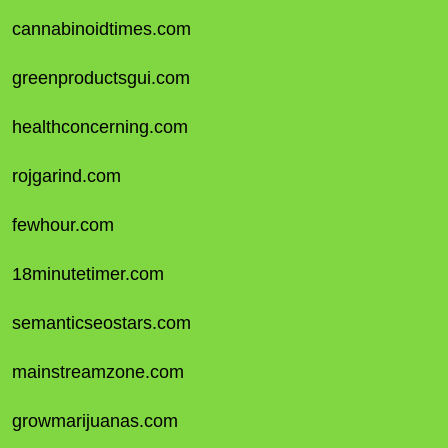
cannabinoidtimes.com
greenproductsgui.com
healthconcerning.com
rojgarind.com
fewhour.com
18minutetimer.com
semanticseostars.com
mainstreamzone.com
growmarijuanas.com