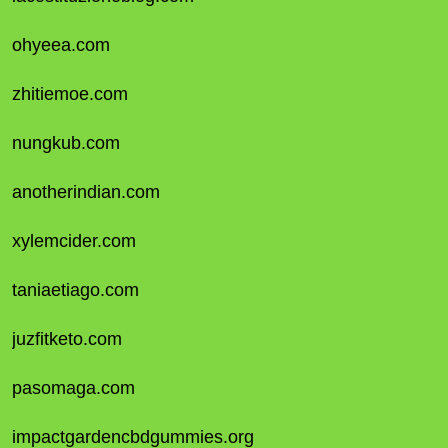
ohyeea.com
zhitiemoe.com
nungkub.com
anotherindian.com
xylemcider.com
taniaetiago.com
juzfitketo.com
pasomaga.com
impactgardencbdgummies.org