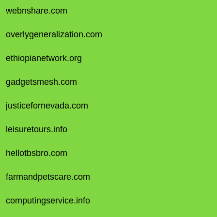
webnshare.com
overlygeneralization.com
ethiopianetwork.org
gadgetsmesh.com
justicefornevada.com
leisuretours.info
hellotbsbro.com
farmandpetscare.com
computingservice.info