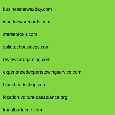
businessnews2day.com
worldnewsrecords.com
sterilepro24.com
solidtechbusiness.com
reviewcardgaming.com
experiencedexpertstowingservice.com
blackheadsshop.com
location-voiture-casablanca.org
kpaulbartelme.com