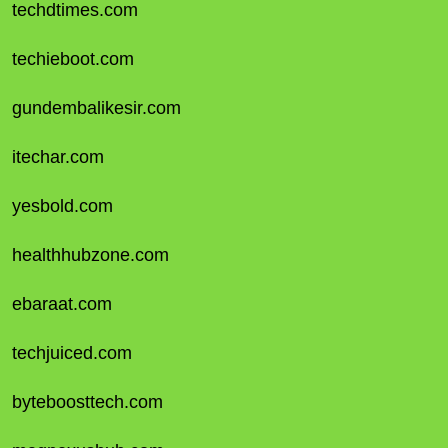
techdtimes.com
techieboot.com
gundembalikesir.com
itechar.com
yesbold.com
healthhubzone.com
ebaraat.com
techjuiced.com
byteboosttech.com