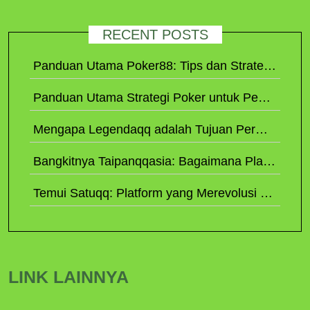
RECENT POSTS
Panduan Utama Poker88: Tips dan Strategi Sukses
Panduan Utama Strategi Poker untuk Pemula
Mengapa Legendaqq adalah Tujuan Permainan Online Terbaik untuk Pemain dari Semua Level
Bangkitnya Taipanqqasia: Bagaimana Platform Game Online Ini Menggemparkan Industri
Temui Satuqq: Platform yang Merevolusi Cara Kita Terhubung Secara Online
LINK LAINNYA