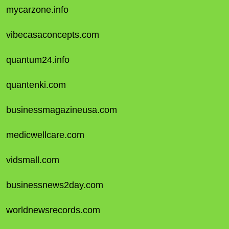
mycarzone.info
vibecasaconcepts.com
quantum24.info
quantenki.com
businessmagazineusa.com
medicwellcare.com
vidsmall.com
businessnews2day.com
worldnewsrecords.com