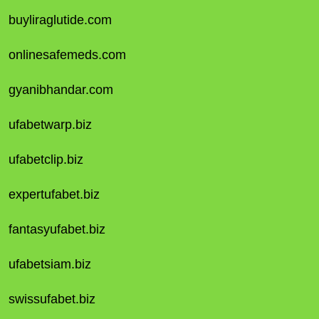
buyliraglutide.com
onlinesafemeds.com
gyanibhandar.com
ufabetwarp.biz
ufabetclip.biz
expertufabet.biz
fantasyufabet.biz
ufabetsiam.biz
swissufabet.biz