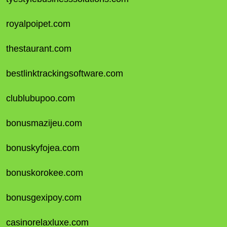
royalpoipet.com
thestaurant.com
bestlinktrackingsoftware.com
clublubupoo.com
bonusmazijeu.com
bonuskyfojea.com
bonuskorokee.com
bonusgexipoy.com
casinorelaxluxe.com