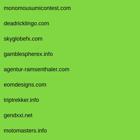
monomousumicontest.com
deadricklingo.com
skyglobefx.com
gamblespherex.info
agentur-ramsenthaler.com
eomdesigns.com
triptrekker.info
gendxxi.net
motomasters.info