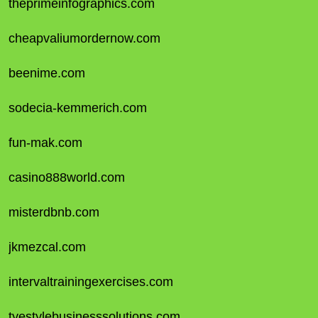
theprimeinfographics.com
cheapvaliumordernow.com
beenime.com
sodecia-kemmerich.com
fun-mak.com
casino888world.com
misterdbnb.com
jkmezcal.com
intervaltrainingexercises.com
tyestylebusinesssolutions.com