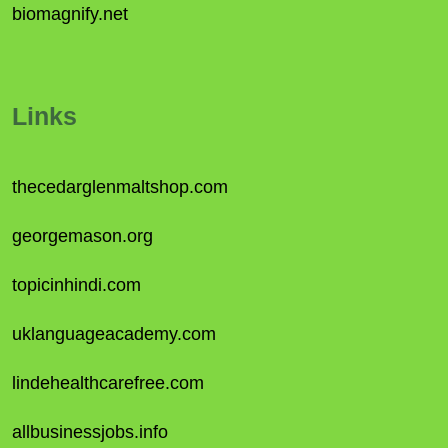
biomagnify.net
Links
thecedarglenmaltshop.com
georgemason.org
topicinhindi.com
uklanguageacademy.com
lindehealthcarefree.com
allbusinessjobs.info