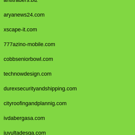
aryanews24.com
xscape-it.com
777azino-mobile.com
cobbseniorbowl.com
technowdesign.com
durexsecurityandshipping.com
cityroofingandplannig.com
ivdabergasa.com
juyultadesga.com