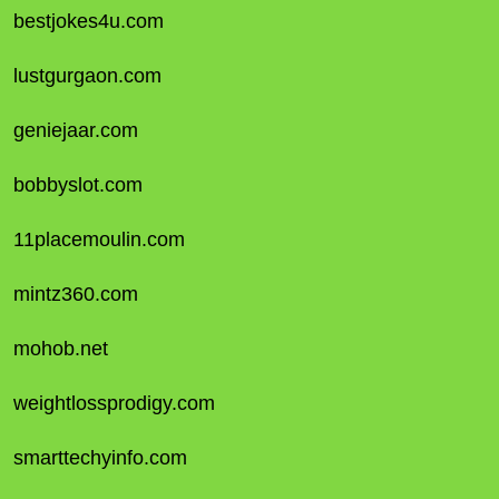
bestjokes4u.com
lustgurgaon.com
geniejaar.com
bobbyslot.com
11placemoulin.com
mintz360.com
mohob.net
weightlossprodigy.com
smarttechyinfo.com