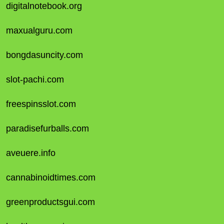
digitalnotebook.org
maxualguru.com
bongdasuncity.com
slot-pachi.com
freespinsslot.com
paradisefurballs.com
aveuere.info
cannabinoidtimes.com
greenproductsgui.com