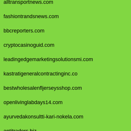
alltransportnews.com
fashiontrandsnews.com
bbcreporters.com
cryptocasinoguid.com
leadingedgemarketingsolutionsmi.com
kastratigeneralcontractinginc.co
bestwholesalenfljerseysshop.com
openlivinglabdays14.com
ayurvedakonsultti-kari-nokela.com
antitraders.biz