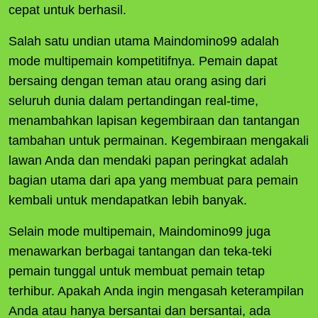
cepat untuk berhasil.
Salah satu undian utama Maindomino99 adalah
mode multipemain kompetitifnya. Pemain dapat
bersaing dengan teman atau orang asing dari
seluruh dunia dalam pertandingan real-time,
menambahkan lapisan kegembiraan dan tantangan
tambahan untuk permainan. Kegembiraan mengakali
lawan Anda dan mendaki papan peringkat adalah
bagian utama dari apa yang membuat para pemain
kembali untuk mendapatkan lebih banyak.
Selain mode multipemain, Maindomino99 juga
menawarkan berbagai tantangan dan teka-teki
pemain tunggal untuk membuat pemain tetap
terhibur. Apakah Anda ingin mengasah keterampilan
Anda atau hanya bersantai dan bersantai, ada