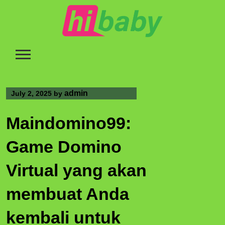
Skip
to
content
admin
July 2, 2025
by
Maindomino99: 
Game Domino 
Virtual yang akan 
membuat Anda 
kembali untuk 