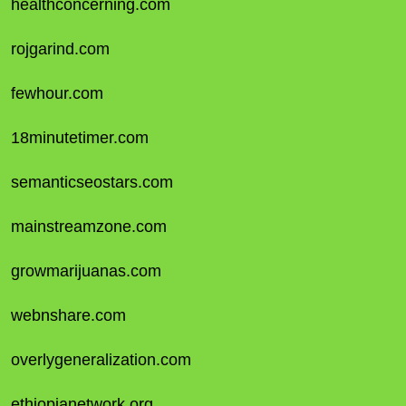
healthconcerning.com
rojgarind.com
fewhour.com
18minutetimer.com
semanticseostars.com
mainstreamzone.com
growmarijuanas.com
webnshare.com
overlygeneralization.com
ethiopianetwork.org