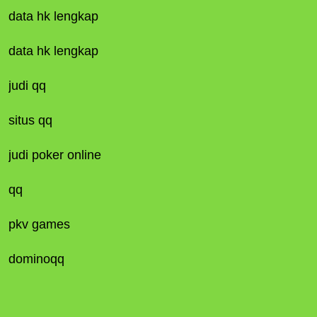
data hk lengkap
data hk lengkap
judi qq
situs qq
judi poker online
qq
pkv games
dominoqq