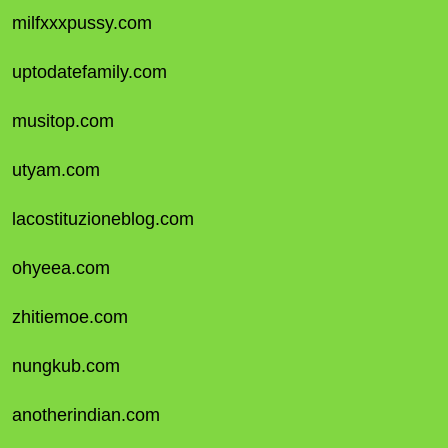
milfxxxpussy.com
uptodatefamily.com
musitop.com
utyam.com
lacostituzioneblog.com
ohyeea.com
zhitiemoe.com
nungkub.com
anotherindian.com