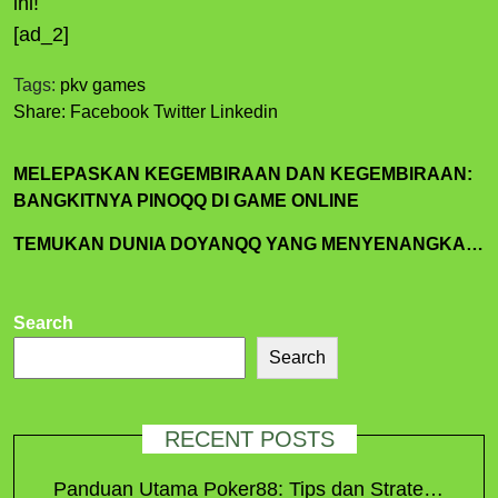
ini!
[ad_2]
Tags:
pkv games
Share:
Facebook
Twitter
Linkedin
MELEPASKAN KEGEMBIRAAN DAN KEGEMBIRAAN:
BANGKITNYA PINOQQ DI GAME ONLINE
TEMUKAN DUNIA DOYANQQ YANG MENYENANGKAN: PLATFORM GAME ONLINE TERBAIK
Search
Search
RECENT POSTS
Panduan Utama Poker88: Tips dan Strategi Sukses