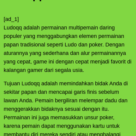
[ad_1]
Ludoqq adalah permainan multipemain daring
populer yang menggabungkan elemen permainan
papan tradisional seperti Ludo dan poker. Dengan
aturannya yang sederhana dan alur permainannya
yang cepat, game ini dengan cepat menjadi favorit di
kalangan gamer dari segala usia.
Tujuan Ludoqq adalah memindahkan bidak Anda di
sekitar papan dan mencapai garis finis sebelum
lawan Anda. Pemain bergiliran melempar dadu dan
menggerakkan bidaknya sesuai dengan itu.
Permainan ini juga memasukkan unsur poker,
karena pemain dapat menggunakan kartu untuk
membantu diri mereka sendiri atau menghalangi