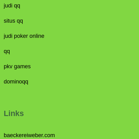
judi qq
situs qq
judi poker online
qq
pkv games
dominoqq
Links
baeckereiweber.com