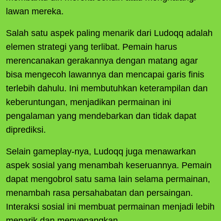
lawan mereka.
Salah satu aspek paling menarik dari Ludoqq adalah
elemen strategi yang terlibat. Pemain harus
merencanakan gerakannya dengan matang agar
bisa mengecoh lawannya dan mencapai garis finis
terlebih dahulu. Ini membutuhkan keterampilan dan
keberuntungan, menjadikan permainan ini
pengalaman yang mendebarkan dan tidak dapat
diprediksi.
Selain gameplay-nya, Ludoqq juga menawarkan
aspek sosial yang menambah keseruannya. Pemain
dapat mengobrol satu sama lain selama permainan,
menambah rasa persahabatan dan persaingan.
Interaksi sosial ini membuat permainan menjadi lebih
menarik dan menyenangkan.