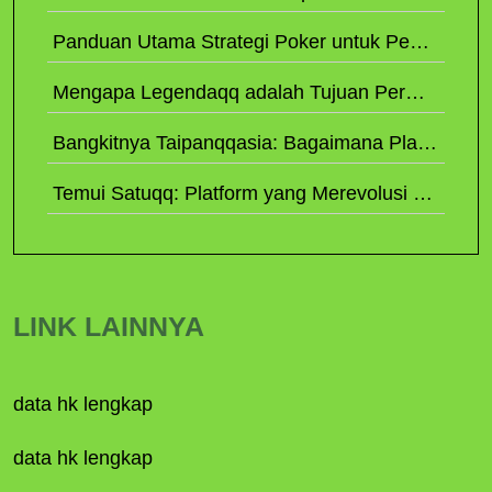
Panduan Utama Strategi Poker untuk Pemula
Mengapa Legendaqq adalah Tujuan Permainan Online Terbaik untuk Pemain dari Semua Level
Bangkitnya Taipanqqasia: Bagaimana Platform Game Online Ini Menggemparkan Industri
Temui Satuqq: Platform yang Merevolusi Cara Kita Terhubung Secara Online
LINK LAINNYA
data hk lengkap
data hk lengkap