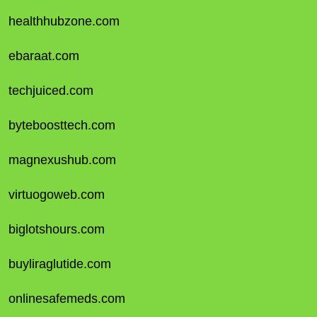
healthhubzone.com
ebaraat.com
techjuiced.com
byteboosttech.com
magnexushub.com
virtuogoweb.com
biglotshours.com
buyliraglutide.com
onlinesafemeds.com