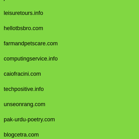
leisuretours.info
hellotbsbro.com
farmandpetscare.com
computingservice.info
caiofracini.com
techpositive.info
unseonrang.com
pak-urdu-poetry.com
blogcetra.com