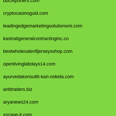
bbcreporters.com
cryptocasinoguid.com
leadingedgemarketingsolutionsmi.com
kastratigeneralcontractinginc.co
bestwholesalenfljerseysshop.com
openlivinglabdays14.com
ayurvedakonsultti-kari-nokela.com
antitraders.biz
aryanews24.com
xscape-it.com