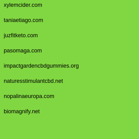
xylemcider.com
taniaetiago.com
juzfitketo.com
pasomaga.com
impactgardencbdgummies.org
naturesstimulantcbd.net
nopalinaeuropa.com
biomagnify.net