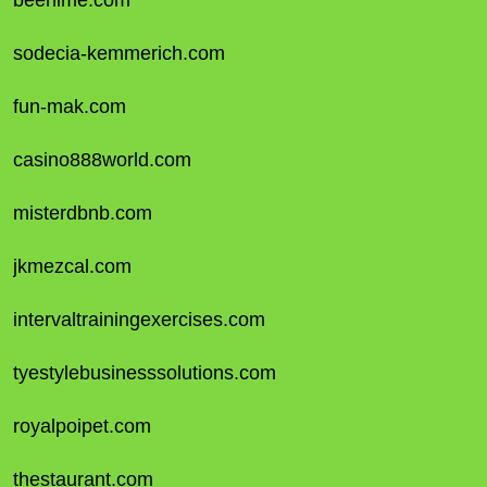
sodecia-kemmerich.com
fun-mak.com
casino888world.com
misterdbnb.com
jkmezcal.com
intervaltrainingexercises.com
tyestylebusinesssolutions.com
royalpoipet.com
thestaurant.com