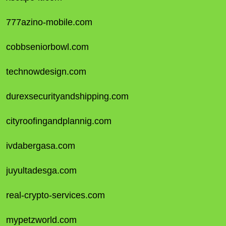
777azino-mobile.com
cobbseniorbowl.com
technowdesign.com
durexsecurityandshipping.com
cityroofingandplannig.com
ivdabergasa.com
juyultadesga.com
real-crypto-services.com
mypetzworld.com