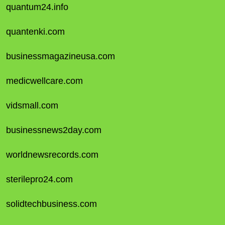
quantum24.info
quantenki.com
businessmagazineusa.com
medicwellcare.com
vidsmall.com
businessnews2day.com
worldnewsrecords.com
sterilepro24.com
solidtechbusiness.com