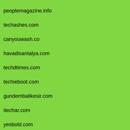
peoplemagazine.info
techashes.com
canyouwash.co
havadisantalya.com
techdtimes.com
techieboot.com
gundembalikesir.com
itechar.com
yesbold.com