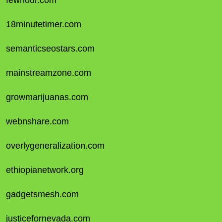
18minutetimer.com
semanticseostars.com
mainstreamzone.com
growmarijuanas.com
webnshare.com
overlygeneralization.com
ethiopianetwork.org
gadgetsmesh.com
justicefornevada.com