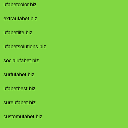
ufabetcolor.biz
extraufabet.biz
ufabetlife.biz
ufabetsolutions.biz
socialufabet.biz
surfufabet.biz
ufabetbest.biz
sureufabet.biz
customufabet.biz