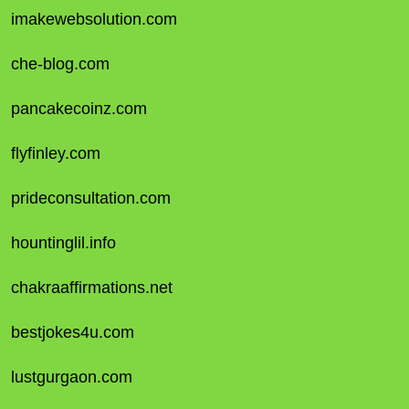
imakewebsolution.com
che-blog.com
pancakecoinz.com
flyfinley.com
prideconsultation.com
hountinglil.info
chakraaffirmations.net
bestjokes4u.com
lustgurgaon.com