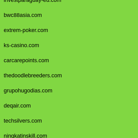
bwc88asia.com
extrem-poker.com
ks-casino.com
carcarepoints.com
thedoodlebreeders.com
grupohugodias.com
deqair.com
techsilvers.com
ningkatinskill.com