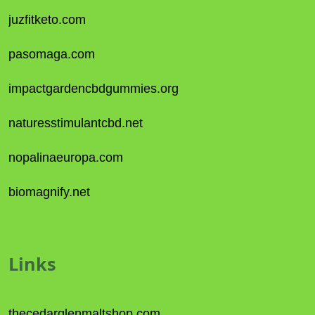
juzfitketo.com
pasomaga.com
impactgardencbdgummies.org
naturesstimulantcbd.net
nopalinaeuropa.com
biomagnify.net
Links
thecedarglenmaltshop.com