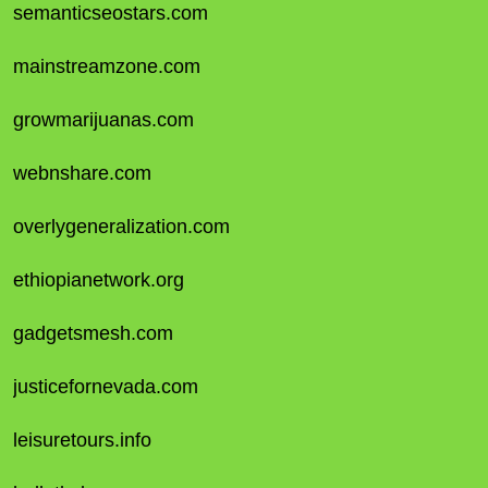
semanticseostars.com
mainstreamzone.com
growmarijuanas.com
webnshare.com
overlygeneralization.com
ethiopianetwork.org
gadgetsmesh.com
justicefornevada.com
leisuretours.info