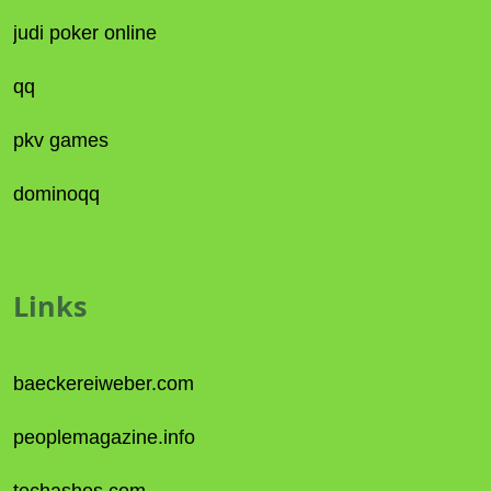
judi poker online
qq
pkv games
dominoqq
Links
baeckereiweber.com
peoplemagazine.info
techashes.com