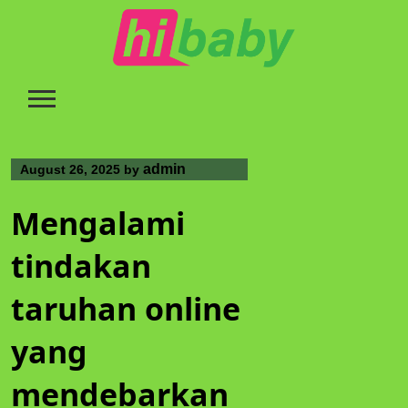
Skip
to
content
admin
August 26, 2025
by
Mengalami 
tindakan 
taruhan online 
yang 
mendebarkan 