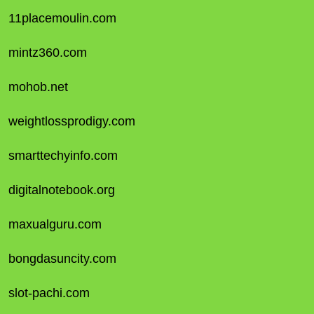
11placemoulin.com
mintz360.com
mohob.net
weightlossprodigy.com
smarttechyinfo.com
digitalnotebook.org
maxualguru.com
bongdasuncity.com
slot-pachi.com