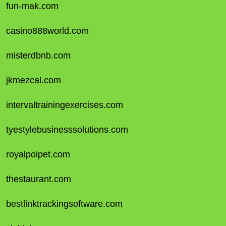
fun-mak.com
casino888world.com
misterdbnb.com
jkmezcal.com
intervaltrainingexercises.com
tyestylebusinesssolutions.com
royalpoipet.com
thestaurant.com
bestlinktrackingsoftware.com