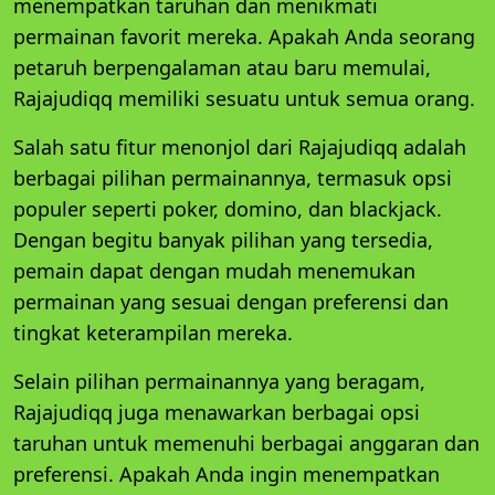
menempatkan taruhan dan menikmati
permainan favorit mereka. Apakah Anda seorang
petaruh berpengalaman atau baru memulai,
Rajajudiqq memiliki sesuatu untuk semua orang.
Salah satu fitur menonjol dari Rajajudiqq adalah
berbagai pilihan permainannya, termasuk opsi
populer seperti poker, domino, dan blackjack.
Dengan begitu banyak pilihan yang tersedia,
pemain dapat dengan mudah menemukan
permainan yang sesuai dengan preferensi dan
tingkat keterampilan mereka.
Selain pilihan permainannya yang beragam,
Rajajudiqq juga menawarkan berbagai opsi
taruhan untuk memenuhi berbagai anggaran dan
preferensi. Apakah Anda ingin menempatkan