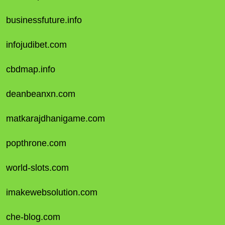
businessfuture.info
infojudibet.com
cbdmap.info
deanbeanxn.com
matkarajdhanigame.com
popthrone.com
world-slots.com
imakewebsolution.com
che-blog.com