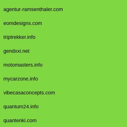
agentur-ramsenthaler.com
eomdesigns.com
triptrekker.info
gendxxi.net
motomasters.info
mycarzone.info
vibecasaconcepts.com
quantum24.info
quantenki.com