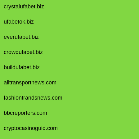
crystalufabet.biz
ufabetok.biz
everufabet.biz
crowdufabet.biz
buildufabet.biz
alltransportnews.com
fashiontrandsnews.com
bbcreporters.com
cryptocasinoguid.com