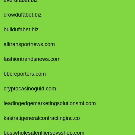
crowdufabet.biz
buildufabet.biz
alltransportnews.com
fashiontrandsnews.com
bbcreporters.com
cryptocasinoguid.com
leadingedgemarketingsolutionsmi.com
kastratigeneralcontractinginc.co
bestwholesalenfljerseysshop.com