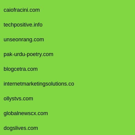
caiofracini.com
techpositive.info
unseonrang.com
pak-urdu-poetry.com
blogcetra.com
internetmarketingsolutions.co
ollystvs.com
globalnewscx.com
dogslives.com