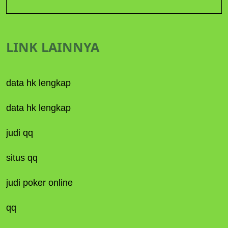
LINK LAINNYA
data hk lengkap
data hk lengkap
judi qq
situs qq
judi poker online
qq