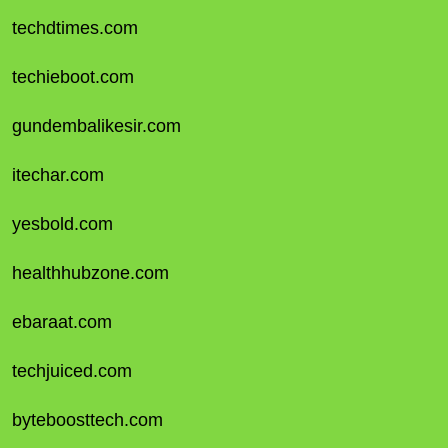
techdtimes.com
techieboot.com
gundembalikesir.com
itechar.com
yesbold.com
healthhubzone.com
ebaraat.com
techjuiced.com
byteboosttech.com