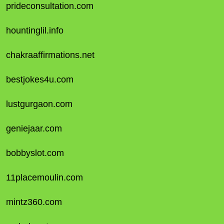
prideconsultation.com
hountinglil.info
chakraaffirmations.net
bestjokes4u.com
lustgurgaon.com
geniejaar.com
bobbyslot.com
11placemoulin.com
mintz360.com