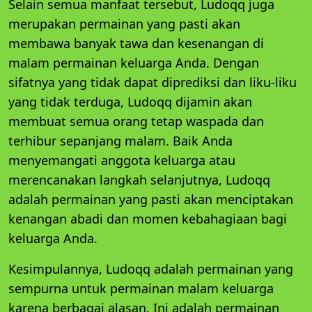
Selain semua manfaat tersebut, Ludoqq juga
merupakan permainan yang pasti akan
membawa banyak tawa dan kesenangan di
malam permainan keluarga Anda. Dengan
sifatnya yang tidak dapat diprediksi dan liku-liku
yang tidak terduga, Ludoqq dijamin akan
membuat semua orang tetap waspada dan
terhibur sepanjang malam. Baik Anda
menyemangati anggota keluarga atau
merencanakan langkah selanjutnya, Ludoqq
adalah permainan yang pasti akan menciptakan
kenangan abadi dan momen kebahagiaan bagi
keluarga Anda.
Kesimpulannya, Ludoqq adalah permainan yang
sempurna untuk permainan malam keluarga
karena berbagai alasan. Ini adalah permainan