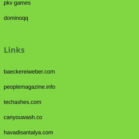
pkv games
dominoqq
Links
baeckereiweber.com
peoplemagazine.info
techashes.com
canyouwash.co
havadisantalya.com