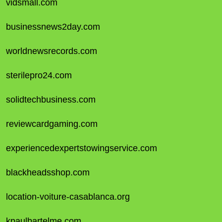
vidsmall.com
businessnews2day.com
worldnewsrecords.com
sterilepro24.com
solidtechbusiness.com
reviewcardgaming.com
experiencedexpertstowingservice.com
blackheadsshop.com
location-voiture-casablanca.org
kpaulbartelme.com