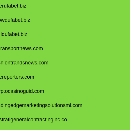
erufabet.biz
owdufabet.biz
ildufabet.biz
ltransportnews.com
shiontrandsnews.com
creporters.com
yptocasinoguid.com
adingedgemarketingsolutionsmi.com
stratigeneralcontractinginc.co