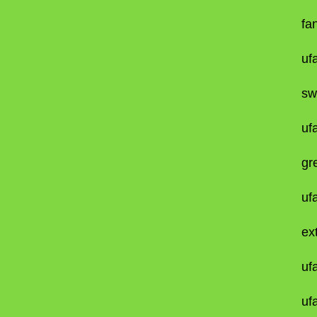
fa
uf
sw
uf
gr
uf
ex
ufa
uf