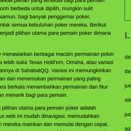
ekali pilihan yang tersedia bagi para pemain.
rm berbeda untuk dipilih, mungkin sulit
Namun, bagi banyak penggemar poker,
untuk semua kebutuhan poker mereka. Berikut
L
jadi pilihan utama para pemain poker dimana
QQ menawarkan berbagai macam permainan poker
da
a lebih suka Texas Hold’em, Omaha, atau variasi
annya di SahabatQQ. Variasi ini memungkinkan
da
nan dan menemukan permainan yang paling
ju
cara berkala menambahkan permainan dan fitur
an menarik bagi para pemain.
si
pilihan utama para pemain poker adalah
ju
us web ini mudah dinavigasi, memudahkan
n mereka mainkan dan memulai dengan cepat.
qq