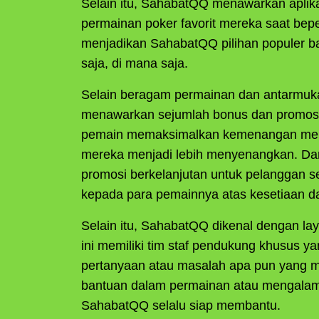
Selain itu, SahabatQQ menawarkan aplik
permainan poker favorit mereka saat bepe
menjadikan SahabatQQ pilihan populer ba
saja, di mana saja.
Selain beragam permainan dan antarmu
menawarkan sejumlah bonus dan promosi
pemain memaksimalkan kemenangan me
mereka menjadi lebih menyenangkan. Dar
promosi berkelanjutan untuk pelanggan
kepada para pemainnya atas kesetiaan d
Selain itu, SahabatQQ dikenal dengan la
ini memiliki tim staf pendukung khusus 
pertanyaan atau masalah apa pun yang m
bantuan dalam permainan atau mengalami
SahabatQQ selalu siap membantu.