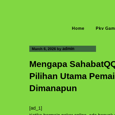
Skip
to
content
Home
Pkv Gam
admin
March 6, 2026
by
Mengapa SahabatQQ
Pilihan Utama Pemai
Dimanapun
[ad_1]