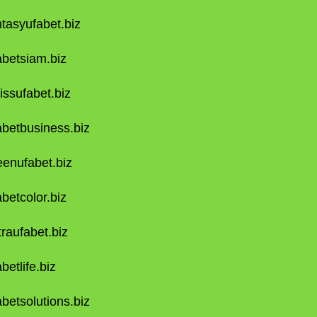
ntasyufabet.biz
abetsiam.biz
issufabet.biz
abetbusiness.biz
eenufabet.biz
abetcolor.biz
traufabet.biz
betlife.biz
abetsolutions.biz