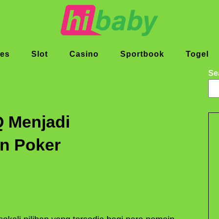
es
Slot
Casino
Sportbook
Togel
Se
 Menjadi 
n Poker 