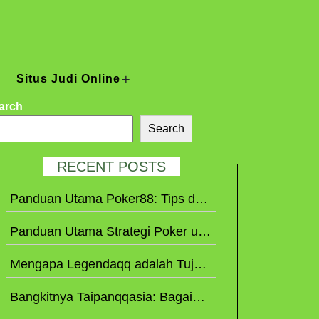
+
Situs Judi Online
arch
+
Search
RECENT POSTS
+
Panduan Utama Poker88: Tips dan Strategi Sukses
Panduan Utama Strategi Poker untuk Pemula
Mengapa Legendaqq adalah Tujuan Permainan Online Terbaik untuk Pemain dari Semua Level
Bangkitnya Taipanqqasia: Bagaimana Platform Game Online Ini Menggemparkan Industri