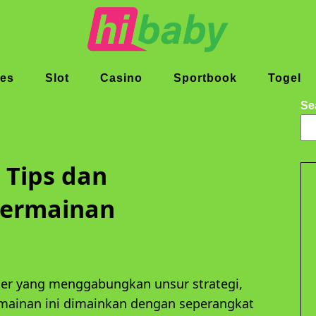
es
Slot
Casino
Sportbook
Togel
Se
Tips dan 
Permainan
er yang menggabungkan unsur strategi,
mainan ini dimainkan dengan seperangkat