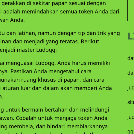
gerakkan di sekitar papan sesuai dengan
ni adalah memindahkan semua token Anda dari
awan Anda.
dan latihan, namun dengan tip dan trik yang
L
nan dan menjadi yang teratas. Berikut
njadi master Ludoqq:
da
sa menguasai Ludoqq, Anda harus memiliki
ya. Pastikan Anda mengetahui cara
da
nakan ruang khusus di papan, dan cara
aturan luar dan dalam akan memberi Anda
ju
a.
si
ing untuk bermain bertahan dan melindungi
ju
 lawan. Cobalah untuk menjaga token Anda
ling membela, dan hindari membiarkannya
qq