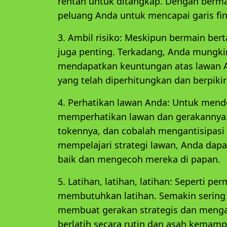
rentan untuk ditangkap. Dengan berm
peluang Anda untuk mencapai garis fin
3. Ambil risiko: Meskipun bermain ber
juga penting. Terkadang, Anda mungki
mendapatkan keuntungan atas lawan A
yang telah diperhitungkan dan berpikir
4. Perhatikan lawan Anda: Untuk men
memperhatikan lawan dan gerakannya
tokennya, dan cobalah mengantisipasi
mempelajari strategi lawan, Anda dap
baik dan mengecoh mereka di papan.
5. Latihan, latihan, latihan: Seperti 
membutuhkan latihan. Semakin sering
membuat gerakan strategis dan menga
berlatih secara rutin dan asah kemam