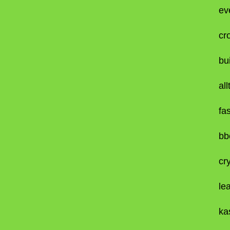
ev
cr
bu
al
fa
bb
cr
le
ka