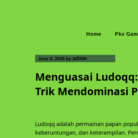
Skip
to
content
Home
Pkv Gam
admin
June 8, 2026
by
Menguasai Ludoqq: 
Trik Mendominasi 
Ludoqq adalah permainan papan popul
keberuntungan, dan keterampilan. Per