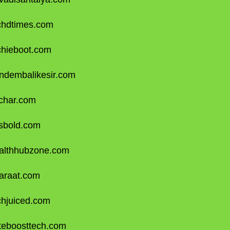
chdtimes.com
chieboot.com
ndembalikesir.com
echar.com
sbold.com
althhubzone.com
araat.com
chjuiced.com
teboosttech.com