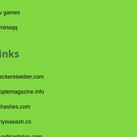
v games
minoqq
inks
eckereiweber.com
oplemagazine.info
chashes.com
nyouwash.co
vadisantalya.com