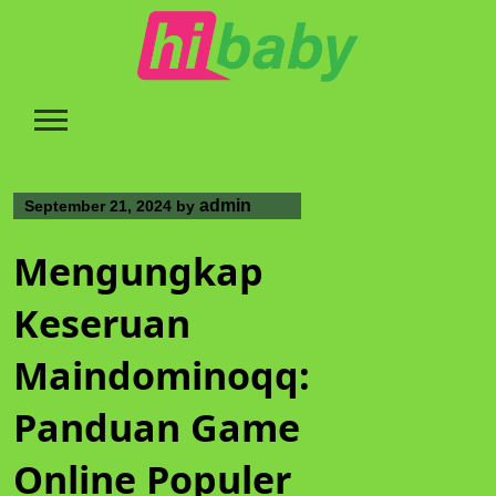
Skip
to
content
admin
September 21, 2024
by
Mengungkap 
Keseruan 
Maindominoqq: 
Panduan Game 
Online Populer