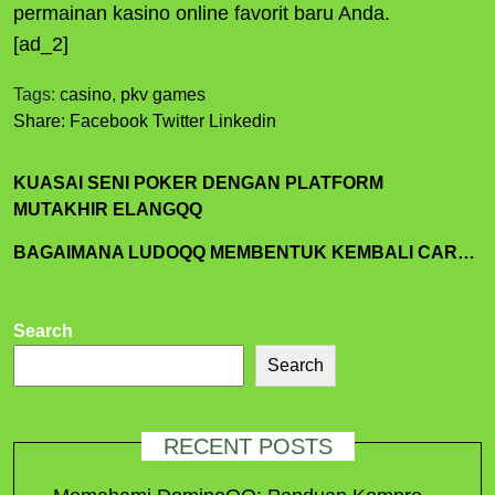
permainan kasino online favorit baru Anda.
[ad_2]
Tags:
casino
,
pkv games
Share:
Facebook
Twitter
Linkedin
KUASAI SENI POKER DENGAN PLATFORM
MUTAKHIR ELANGQQ
BAGAIMANA LUDOQQ MEMBENTUK KEMBALI CARA KITA BERMAIN GAME ONLINE
Search
Search
RECENT POSTS