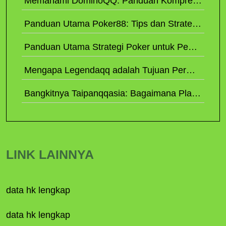
Memahami DominoQQ: Panduan Komprehensif untuk Pemula
Panduan Utama Poker88: Tips dan Strategi Sukses
Panduan Utama Strategi Poker untuk Pemula
Mengapa Legendaqq adalah Tujuan Permainan Online Terbaik untuk Pemain dari Semua Level
Bangkitnya Taipanqqasia: Bagaimana Platform Game Online Ini Menggemparkan Industri
LINK LAINNYA
data hk lengkap
data hk lengkap