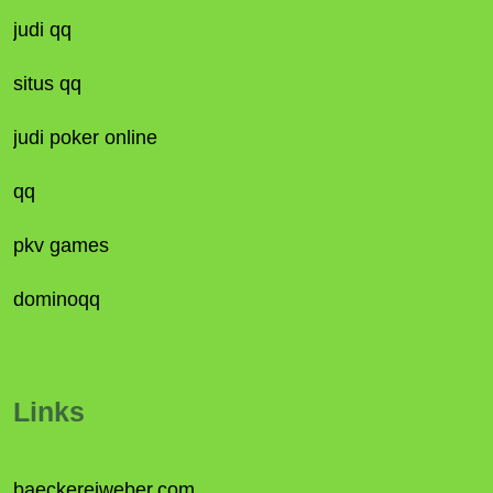
judi qq
situs qq
judi poker online
qq
pkv games
dominoqq
Links
baeckereiweber.com