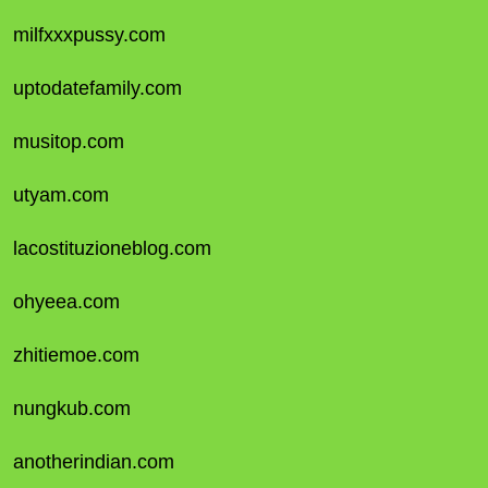
milfxxxpussy.com
uptodatefamily.com
musitop.com
utyam.com
lacostituzioneblog.com
ohyeea.com
zhitiemoe.com
nungkub.com
anotherindian.com