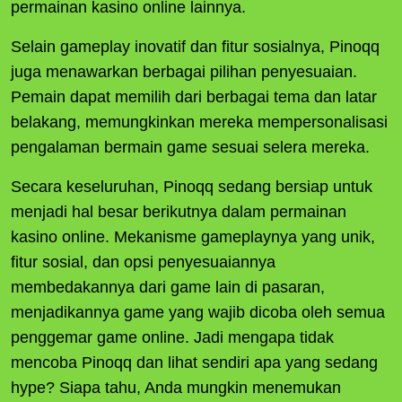
permainan kasino online lainnya.
Selain gameplay inovatif dan fitur sosialnya, Pinoqq
juga menawarkan berbagai pilihan penyesuaian.
Pemain dapat memilih dari berbagai tema dan latar
belakang, memungkinkan mereka mempersonalisasi
pengalaman bermain game sesuai selera mereka.
Secara keseluruhan, Pinoqq sedang bersiap untuk
menjadi hal besar berikutnya dalam permainan
kasino online. Mekanisme gameplaynya yang unik,
fitur sosial, dan opsi penyesuaiannya
membedakannya dari game lain di pasaran,
menjadikannya game yang wajib dicoba oleh semua
penggemar game online. Jadi mengapa tidak
mencoba Pinoqq dan lihat sendiri apa yang sedang
hype? Siapa tahu, Anda mungkin menemukan