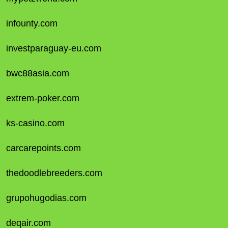
infounty.com
investparaguay-eu.com
bwc88asia.com
extrem-poker.com
ks-casino.com
carcarepoints.com
thedoodlebreeders.com
grupohugodias.com
deqair.com