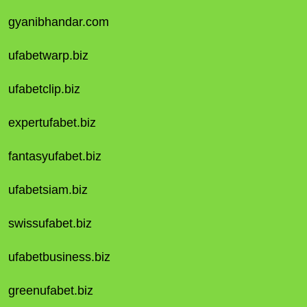
gyanibhandar.com
ufabetwarp.biz
ufabetclip.biz
expertufabet.biz
fantasyufabet.biz
ufabetsiam.biz
swissufabet.biz
ufabetbusiness.biz
greenufabet.biz