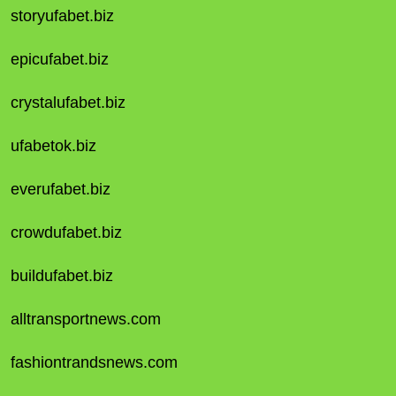
storyufabet.biz
epicufabet.biz
crystalufabet.biz
ufabetok.biz
everufabet.biz
crowdufabet.biz
buildufabet.biz
alltransportnews.com
fashiontrandsnews.com