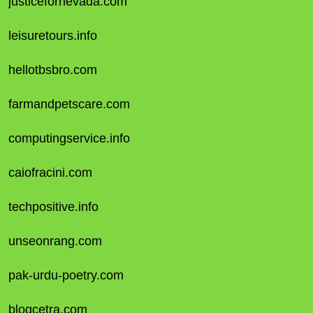
justicefornevada.com
leisuretours.info
hellotbsbro.com
farmandpetscare.com
computingservice.info
caiofracini.com
techpositive.info
unseonrang.com
pak-urdu-poetry.com
blogcetra.com