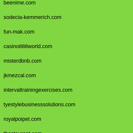
beenime.com
sodecia-kemmerich.com
fun-mak.com
casino888world.com
misterdbnb.com
jkmezcal.com
intervaltrainingexercises.com
tyestylebusinesssolutions.com
royalpoipet.com