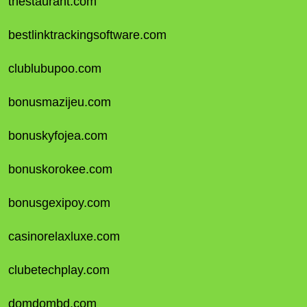
thestaurant.com
bestlinktrackingsoftware.com
clublubupoo.com
bonusmazijeu.com
bonuskyfojea.com
bonuskorokee.com
bonusgexipoy.com
casinorelaxluxe.com
clubetechplay.com
domdombd.com