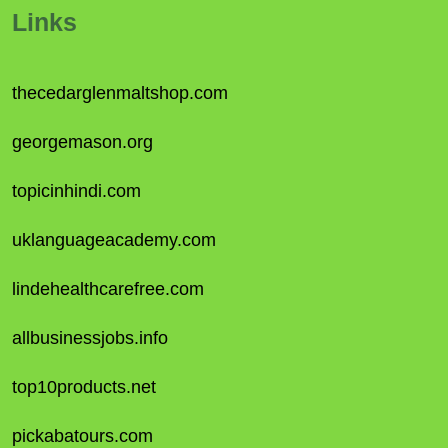
Links
thecedarglenmaltshop.com
georgemason.org
topicinhindi.com
uklanguageacademy.com
lindehealthcarefree.com
allbusinessjobs.info
top10products.net
pickabatours.com