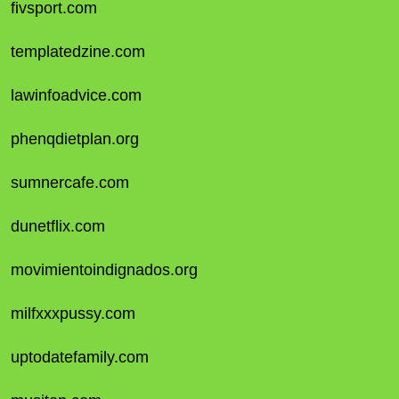
fivsport.com
templatedzine.com
lawinfoadvice.com
phenqdietplan.org
sumnercafe.com
dunetflix.com
movimientoindignados.org
milfxxxpussy.com
uptodatefamily.com