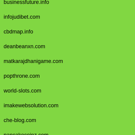
businessfuture.info
infojudibet.com
cbdmap.info
deanbeanxn.com
matkarajdhanigame.com
popthrone.com
world-slots.com
imakewebsolution.com
che-blog.com
pancakecoinz.com