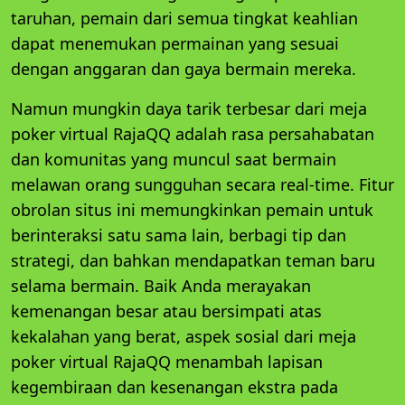
taruhan, pemain dari semua tingkat keahlian
dapat menemukan permainan yang sesuai
dengan anggaran dan gaya bermain mereka.
Namun mungkin daya tarik terbesar dari meja
poker virtual RajaQQ adalah rasa persahabatan
dan komunitas yang muncul saat bermain
melawan orang sungguhan secara real-time. Fitur
obrolan situs ini memungkinkan pemain untuk
berinteraksi satu sama lain, berbagi tip dan
strategi, dan bahkan mendapatkan teman baru
selama bermain. Baik Anda merayakan
kemenangan besar atau bersimpati atas
kekalahan yang berat, aspek sosial dari meja
poker virtual RajaQQ menambah lapisan
kegembiraan dan kesenangan ekstra pada