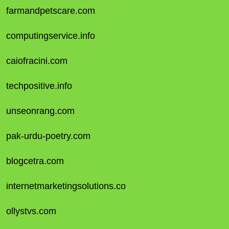
farmandpetscare.com
computingservice.info
caiofracini.com
techpositive.info
unseonrang.com
pak-urdu-poetry.com
blogcetra.com
internetmarketingsolutions.co
ollystvs.com