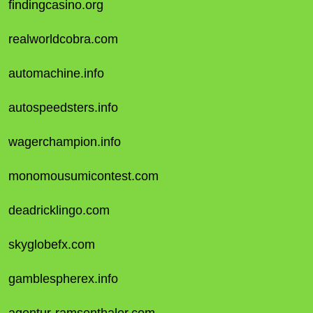
findingcasino.org
realworldcobra.com
automachine.info
autospeedsters.info
wagerchampion.info
monomousumicontest.com
deadricklingo.com
skyglobefx.com
gamblespherex.info
agentur-ramsenthaler.com