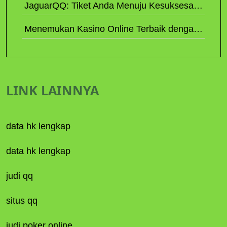
JaguarQQ: Tiket Anda Menuju Kesuksesan Poker Online Taruhan Tinggi
Menemukan Kasino Online Terbaik dengan GoldenQQ
LINK LAINNYA
data hk lengkap
data hk lengkap
judi qq
situs qq
judi poker online