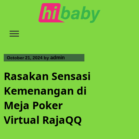
Skip
to
content
admin
October 21, 2024
by
Rasakan Sensasi 
Kemenangan di 
Meja Poker 
Virtual RajaQQ