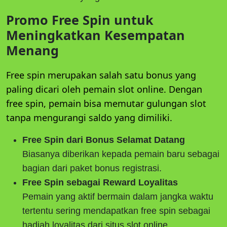
Promo Free Spin untuk
Meningkatkan Kesempatan
Menang
Free spin merupakan salah satu bonus yang
paling dicari oleh pemain slot online. Dengan
free spin, pemain bisa memutar gulungan slot
tanpa mengurangi saldo yang dimiliki.
Free Spin dari Bonus Selamat Datang
Biasanya diberikan kepada pemain baru sebagai
bagian dari paket bonus registrasi.
Free Spin sebagai Reward Loyalitas
Pemain yang aktif bermain dalam jangka waktu
tertentu sering mendapatkan free spin sebagai
hadiah loyalitas dari situs slot online.