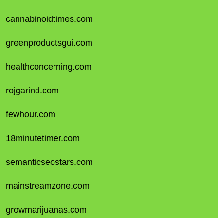
cannabinoidtimes.com
greenproductsgui.com
healthconcerning.com
rojgarind.com
fewhour.com
18minutetimer.com
semanticseostars.com
mainstreamzone.com
growmarijuanas.com