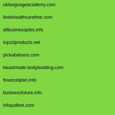
uklanguageacademy.com
lindehealthcarefree.com
allbusinessjobs.info
top10products.net
pickabatours.com
beastmode-bodybuilding.com
financelplan.info
businessfuture.info
infojudibet.com