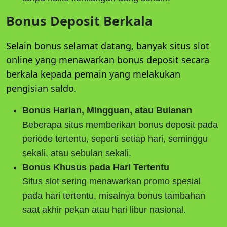
Bonus Deposit Berkala
Selain bonus selamat datang, banyak situs slot
online yang menawarkan bonus deposit secara
berkala kepada pemain yang melakukan
pengisian saldo.
Bonus Harian, Mingguan, atau Bulanan
Beberapa situs memberikan bonus deposit pada
periode tertentu, seperti setiap hari, seminggu
sekali, atau sebulan sekali.
Bonus Khusus pada Hari Tertentu
Situs slot sering menawarkan promo spesial
pada hari tertentu, misalnya bonus tambahan
saat akhir pekan atau hari libur nasional.