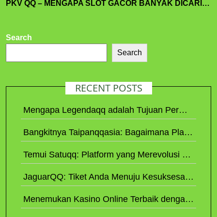
PKV QQ – MENGAPA SLOT GACOR BANYAK DICARI OLEH PEMAIN JUDI
Search
Search
RECENT POSTS
Mengapa Legendaqq adalah Tujuan Permainan Online Terbaik untuk Pemain dari Semua Level
Bangkitnya Taipanqqasia: Bagaimana Platform Game Online Ini Menggemparkan Industri
Temui Satuqq: Platform yang Merevolusi Cara Kita Terhubung Secara Online
JaguarQQ: Tiket Anda Menuju Kesuksesan Poker Online Taruhan Tinggi
Menemukan Kasino Online Terbaik dengan GoldenQQ