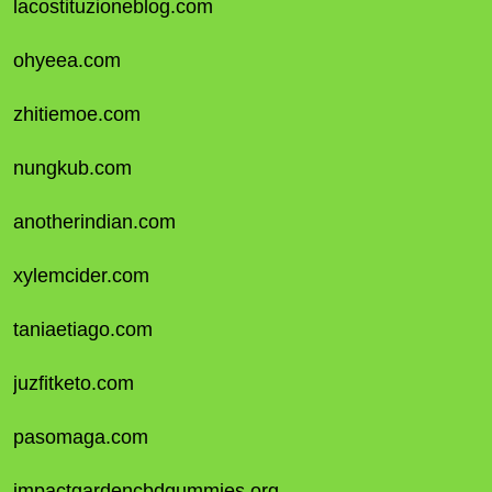
lacostituzioneblog.com
ohyeea.com
zhitiemoe.com
nungkub.com
anotherindian.com
xylemcider.com
taniaetiago.com
juzfitketo.com
pasomaga.com
impactgardencbdgummies.org