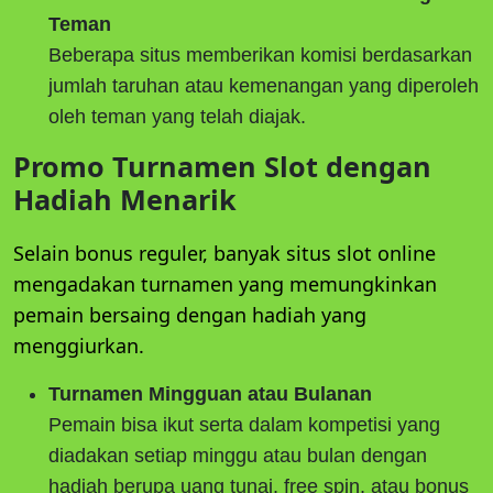
Teman
Beberapa situs memberikan komisi berdasarkan
jumlah taruhan atau kemenangan yang diperoleh
oleh teman yang telah diajak.
Promo Turnamen Slot dengan
Hadiah Menarik
Selain bonus reguler, banyak situs slot online
mengadakan turnamen yang memungkinkan
pemain bersaing dengan hadiah yang
menggiurkan.
Turnamen Mingguan atau Bulanan
Pemain bisa ikut serta dalam kompetisi yang
diadakan setiap minggu atau bulan dengan
hadiah berupa uang tunai, free spin, atau bonus