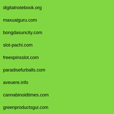
digitalnotebook.org
maxualguru.com
bongdasuncity.com
slot-pachi.com
freespinsslot.com
paradisefurballs.com
aveuere.info
cannabinoidtimes.com
greenproductsgui.com