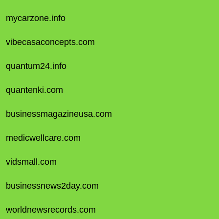
mycarzone.info
vibecasaconcepts.com
quantum24.info
quantenki.com
businessmagazineusa.com
medicwellcare.com
vidsmall.com
businessnews2day.com
worldnewsrecords.com