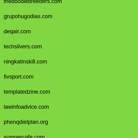
thedoodlebreeders.com
grupohugodias.com
deqair.com
techsilvers.com
ningkatinskill.com
fivsport.com
templatedzine.com
lawinfoadvice.com
phenqdietplan.org
sumnercafe.com