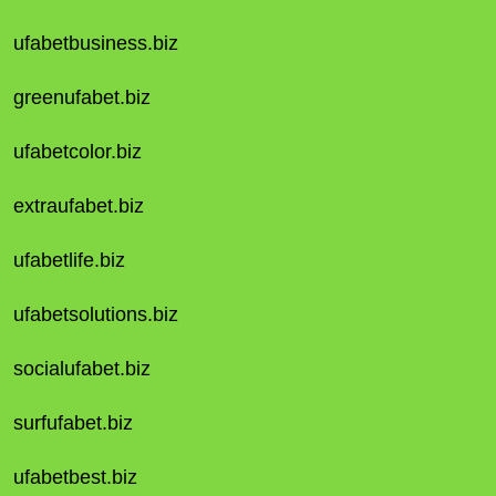
ufabetbusiness.biz
greenufabet.biz
ufabetcolor.biz
extraufabet.biz
ufabetlife.biz
ufabetsolutions.biz
socialufabet.biz
surfufabet.biz
ufabetbest.biz