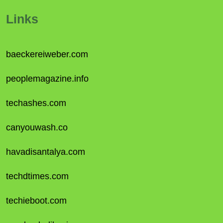
Links
baeckereiweber.com
peoplemagazine.info
techashes.com
canyouwash.co
havadisantalya.com
techdtimes.com
techieboot.com