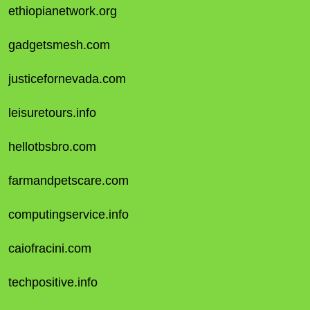
ethiopianetwork.org
gadgetsmesh.com
justicefornevada.com
leisuretours.info
hellotbsbro.com
farmandpetscare.com
computingservice.info
caiofracini.com
techpositive.info