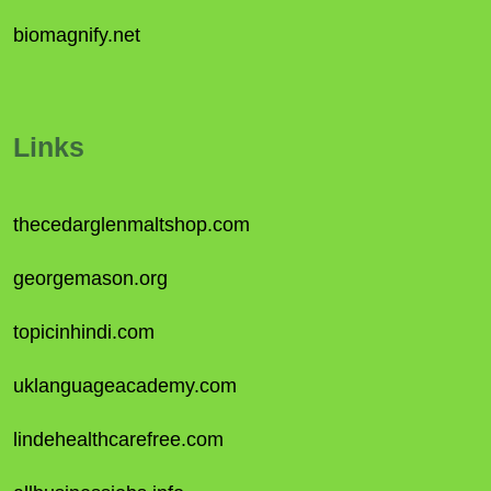
biomagnify.net
Links
thecedarglenmaltshop.com
georgemason.org
topicinhindi.com
uklanguageacademy.com
lindehealthcarefree.com