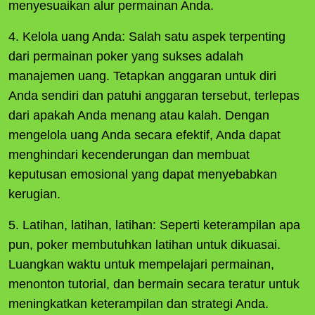
menyesuaikan alur permainan Anda.
4. Kelola uang Anda: Salah satu aspek terpenting
dari permainan poker yang sukses adalah
manajemen uang. Tetapkan anggaran untuk diri
Anda sendiri dan patuhi anggaran tersebut, terlepas
dari apakah Anda menang atau kalah. Dengan
mengelola uang Anda secara efektif, Anda dapat
menghindari kecenderungan dan membuat
keputusan emosional yang dapat menyebabkan
kerugian.
5. Latihan, latihan, latihan: Seperti keterampilan apa
pun, poker membutuhkan latihan untuk dikuasai.
Luangkan waktu untuk mempelajari permainan,
menonton tutorial, dan bermain secara teratur untuk
meningkatkan keterampilan dan strategi Anda.