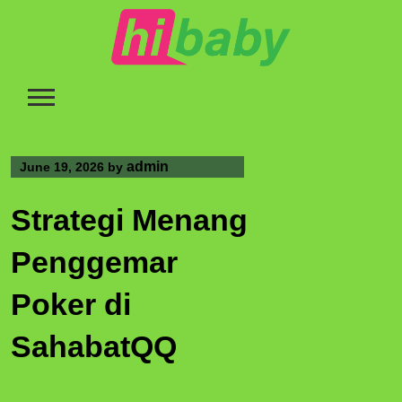
Skip
to
content
admin
June 19, 2026
by
Strategi Menang 
Penggemar 
Poker di 
SahabatQQ