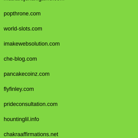
popthrone.com
world-slots.com
imakewebsolution.com
che-blog.com
pancakecoinz.com
flyfinley.com
prideconsultation.com
hountinglil.info
chakraaffirmations.net