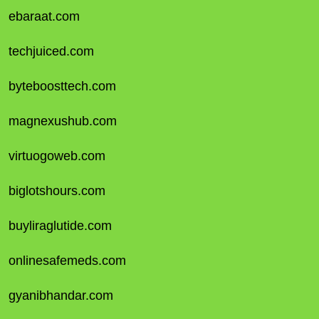
ebaraat.com
techjuiced.com
byteboosttech.com
magnexushub.com
virtuogoweb.com
biglotshours.com
buyliraglutide.com
onlinesafemeds.com
gyanibhandar.com