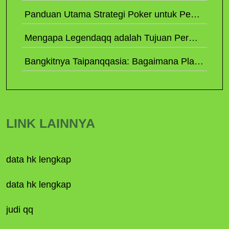
Panduan Utama Strategi Poker untuk Pemula
Mengapa Legendaqq adalah Tujuan Permainan Online Terbaik untuk Pemain dari Semua Level
Bangkitnya Taipanqqasia: Bagaimana Platform Game Online Ini Menggemparkan Industri
LINK LAINNYA
data hk lengkap
data hk lengkap
judi qq