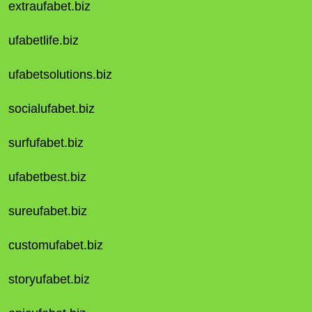
extraufabet.biz
ufabetlife.biz
ufabetsolutions.biz
socialufabet.biz
surfufabet.biz
ufabetbest.biz
sureufabet.biz
customufabet.biz
storyufabet.biz