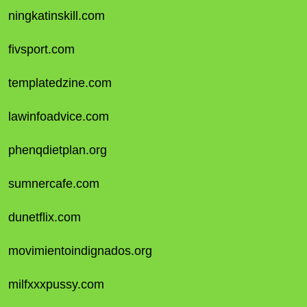
ningkatinskill.com
fivsport.com
templatedzine.com
lawinfoadvice.com
phenqdietplan.org
sumnercafe.com
dunetflix.com
movimientoindignados.org
milfxxxpussy.com