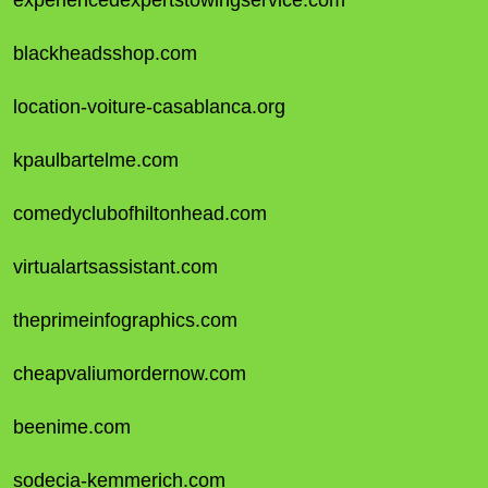
blackheadsshop.com
location-voiture-casablanca.org
kpaulbartelme.com
comedyclubofhiltonhead.com
virtualartsassistant.com
theprimeinfographics.com
cheapvaliumordernow.com
beenime.com
sodecia-kemmerich.com