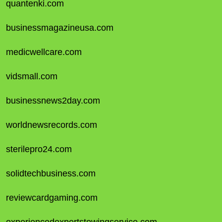
quantenki.com
businessmagazineusa.com
medicwellcare.com
vidsmall.com
businessnews2day.com
worldnewsrecords.com
sterilepro24.com
solidtechbusiness.com
reviewcardgaming.com
experiencedexpertstowingservice.com