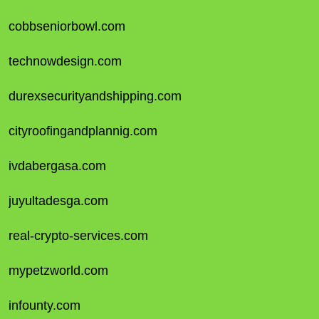
cobbseniorbowl.com
technowdesign.com
durexsecurityandshipping.com
cityroofingandplannig.com
ivdabergasa.com
juyultadesga.com
real-crypto-services.com
mypetzworld.com
infounty.com