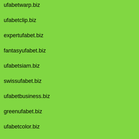
ufabetwarp.biz
ufabetclip.biz
expertufabet.biz
fantasyufabet.biz
ufabetsiam.biz
swissufabet.biz
ufabetbusiness.biz
greenufabet.biz
ufabetcolor.biz