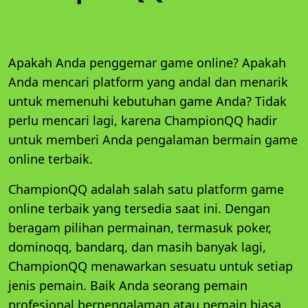
Apakah Anda penggemar game online? Apakah
Anda mencari platform yang andal dan menarik
untuk memenuhi kebutuhan game Anda? Tidak
perlu mencari lagi, karena ChampionQQ hadir
untuk memberi Anda pengalaman bermain game
online terbaik.
ChampionQQ adalah salah satu platform game
online terbaik yang tersedia saat ini. Dengan
beragam pilihan permainan, termasuk poker,
dominoqq, bandarq, dan masih banyak lagi,
ChampionQQ menawarkan sesuatu untuk setiap
jenis pemain. Baik Anda seorang pemain
profesional berpengalaman atau pemain biasa,