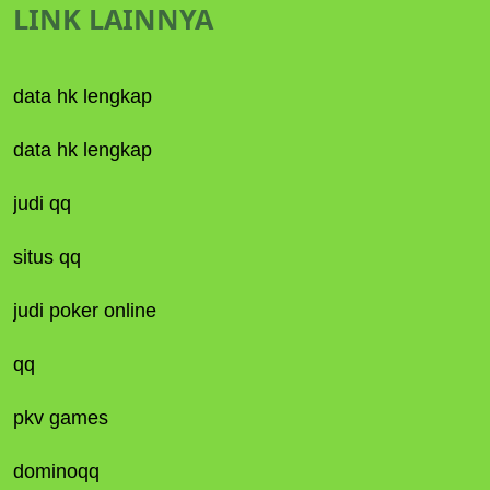
LINK LAINNYA
data hk lengkap
data hk lengkap
judi qq
situs qq
judi poker online
qq
pkv games
dominoqq