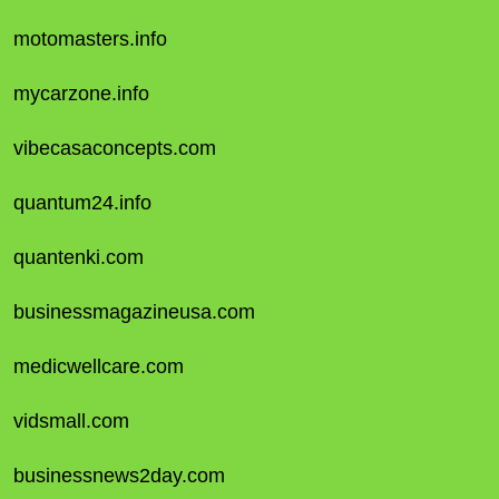
motomasters.info
mycarzone.info
vibecasaconcepts.com
quantum24.info
quantenki.com
businessmagazineusa.com
medicwellcare.com
vidsmall.com
businessnews2day.com