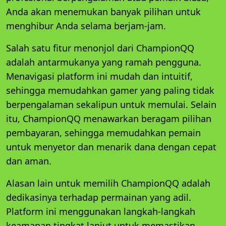
Anda akan menemukan banyak pilihan untuk
menghibur Anda selama berjam-jam.
Salah satu fitur menonjol dari ChampionQQ
adalah antarmukanya yang ramah pengguna.
Menavigasi platform ini mudah dan intuitif,
sehingga memudahkan gamer yang paling tidak
berpengalaman sekalipun untuk memulai. Selain
itu, ChampionQQ menawarkan beragam pilihan
pembayaran, sehingga memudahkan pemain
untuk menyetor dan menarik dana dengan cepat
dan aman.
Alasan lain untuk memilih ChampionQQ adalah
dedikasinya terhadap permainan yang adil.
Platform ini menggunakan langkah-langkah
keamanan tingkat lanjut untuk memastikan