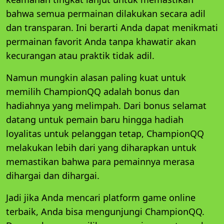
bahwa semua permainan dilakukan secara adil
dan transparan. Ini berarti Anda dapat menikmati
permainan favorit Anda tanpa khawatir akan
kecurangan atau praktik tidak adil.
Namun mungkin alasan paling kuat untuk
memilih ChampionQQ adalah bonus dan
hadiahnya yang melimpah. Dari bonus selamat
datang untuk pemain baru hingga hadiah
loyalitas untuk pelanggan tetap, ChampionQQ
melakukan lebih dari yang diharapkan untuk
memastikan bahwa para pemainnya merasa
dihargai dan dihargai.
Jadi jika Anda mencari platform game online
terbaik, Anda bisa mengunjungi ChampionQQ.