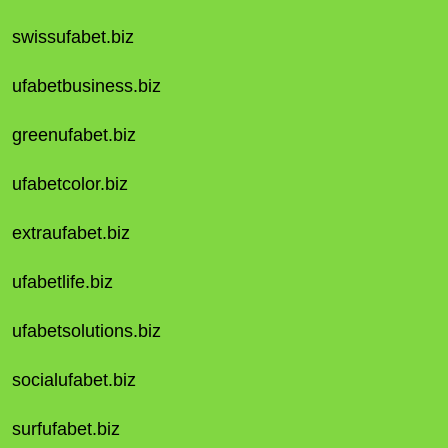
swissufabet.biz
ufabetbusiness.biz
greenufabet.biz
ufabetcolor.biz
extraufabet.biz
ufabetlife.biz
ufabetsolutions.biz
socialufabet.biz
surfufabet.biz