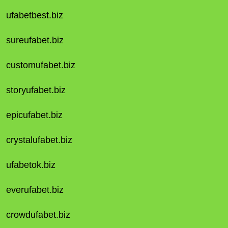
ufabetbest.biz
sureufabet.biz
customufabet.biz
storyufabet.biz
epicufabet.biz
crystalufabet.biz
ufabetok.biz
everufabet.biz
crowdufabet.biz