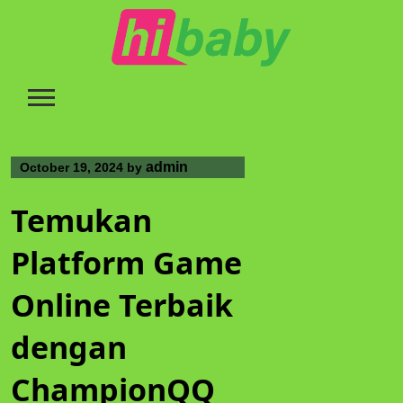
Skip
to
content
admin
October 19, 2024
by
Temukan 
Platform Game 
Online Terbaik 
dengan 
ChampionQQ