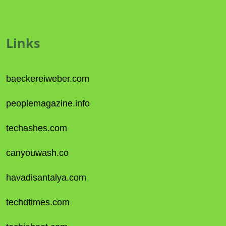
Links
baeckereiweber.com
peoplemagazine.info
techashes.com
canyouwash.co
havadisantalya.com
techdtimes.com