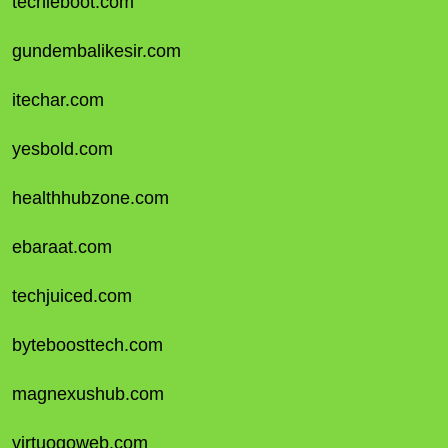
techieboot.com
gundembalikesir.com
itechar.com
yesbold.com
healthhubzone.com
ebaraat.com
techjuiced.com
byteboosttech.com
magnexushub.com
virtuogoweb.com