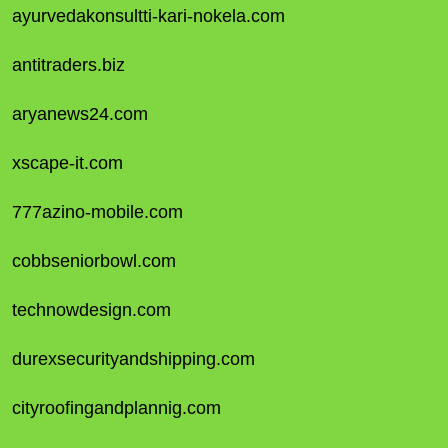
ayurvedakonsultti-kari-nokela.com
antitraders.biz
aryanews24.com
xscape-it.com
777azino-mobile.com
cobbseniorbowl.com
technowdesign.com
durexsecurityandshipping.com
cityroofingandplannig.com