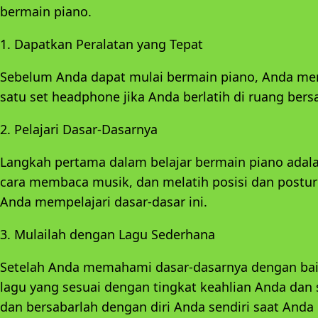
bermain piano.
1. Dapatkan Peralatan yang Tepat
Sebelum Anda dapat mulai bermain piano, Anda meme
satu set headphone jika Anda berlatih di ruang ber
2. Pelajari Dasar-Dasarnya
Langkah pertama dalam belajar bermain piano adal
cara membaca musik, dan melatih posisi dan postu
Anda mempelajari dasar-dasar ini.
3. Mulailah dengan Lagu Sederhana
Setelah Anda memahami dasar-dasarnya dengan baik,
lagu yang sesuai dengan tingkat keahlian Anda dan 
dan bersabarlah dengan diri Anda sendiri saat Anda 