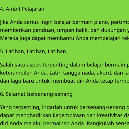
4. Ambil Pelajaran
Jika Anda serius ingin belajar bermain piano, perti
memberikan panduan, umpan balik, dan dukungan y
Mereka juga dapat membantu Anda mempelajari tekni
5. Latihan, Latihan, Latihan
Salah satu aspek terpenting dalam belajar bermain p
keterampilan Anda. Latih tangga nada, akord, dan l
dan lagu baru untuk membuat diri Anda tetap termoti
6. Selamat bersenang-senang
Yang terpenting, ingatlah untuk bersenang-senang 
dapat menghadirkan kegembiraan dan kreativitas da
diri Anda melalui permainan Anda. Rangkullah sen