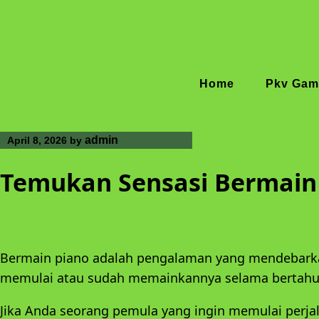
Skip
to
content
Home
Pkv Gam
admin
April 8, 2026
by
Temukan Sensasi Bermain
Bermain piano adalah pengalaman yang mendebark
memulai atau sudah memainkannya selama bertahun-
Jika Anda seorang pemula yang ingin memulai per