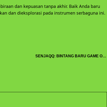
raan dan kepuasan tanpa akhir. Baik Anda baru
an dan dieksplorasi pada instrumen serbaguna ini.
SENJAQQ: BINTANG BARU GAME ONLINE