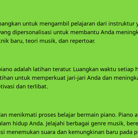
mbangkan untuk mengambil pelajaran dari instruktur 
ang dipersonalisasi untuk membantu Anda meningk
k baru, teori musik, dan repertoar.
iano adalah latihan teratur. Luangkan waktu setiap 
atihan untuk memperkuat jari-jari Anda dan meningk
vasi dan terlibat.
dan menikmati proses belajar bermain piano. Piano 
lam hidup Anda. Jelajahi berbagai genre musik, ber
sasi menemukan suara dan kemungkinan baru pada p