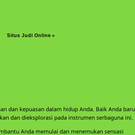
+
Situs Judi Online
+
a
+
n dan kepuasan dalam hidup Anda. Baik Anda baru
an dan dieksplorasi pada instrumen serbaguna ini.
 membantu Anda memulai dan menemukan sensasi