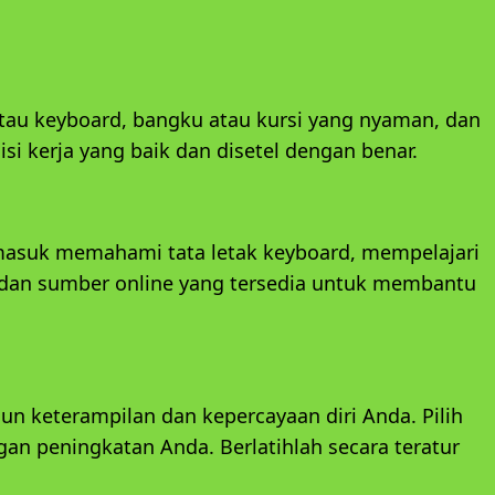
tau keyboard, bangku atau kursi yang nyaman, dan
si kerja yang baik dan disetel dengan benar.
rmasuk memahami tata letak keyboard, mempelajari
 dan sumber online yang tersedia untuk membantu
 keterampilan dan kepercayaan diri Anda. Pilih
gan peningkatan Anda. Berlatihlah secara teratur