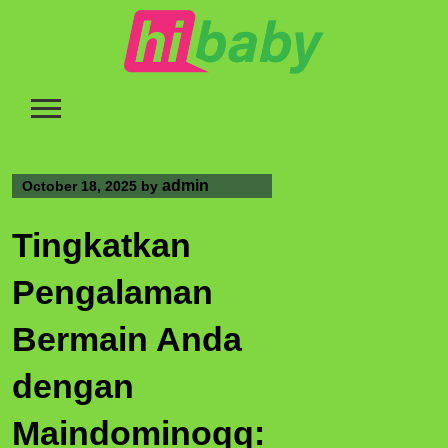
Skip
to
content
admin
October 18, 2025
by
Tingkatkan 
Pengalaman 
Bermain Anda 
dengan 
Maindominoqq: 