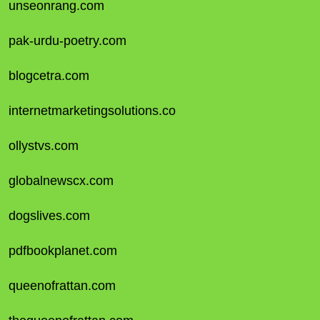
unseonrang.com
pak-urdu-poetry.com
blogcetra.com
internetmarketingsolutions.co
ollystvs.com
globalnewscx.com
dogslives.com
pdfbookplanet.com
queenofrattan.com