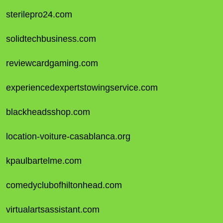
sterilepro24.com
solidtechbusiness.com
reviewcardgaming.com
experiencedexpertstowingservice.com
blackheadsshop.com
location-voiture-casablanca.org
kpaulbartelme.com
comedyclubofhiltonhead.com
virtualartsassistant.com