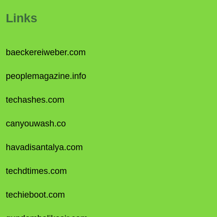
Links
baeckereiweber.com
peoplemagazine.info
techashes.com
canyouwash.co
havadisantalya.com
techdtimes.com
techieboot.com