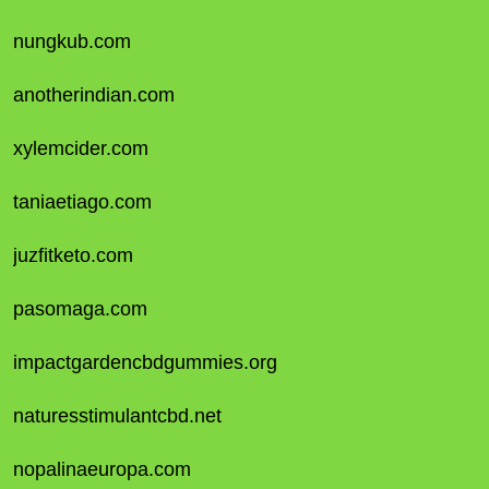
nungkub.com
anotherindian.com
xylemcider.com
taniaetiago.com
juzfitketo.com
pasomaga.com
impactgardencbdgummies.org
naturesstimulantcbd.net
nopalinaeuropa.com