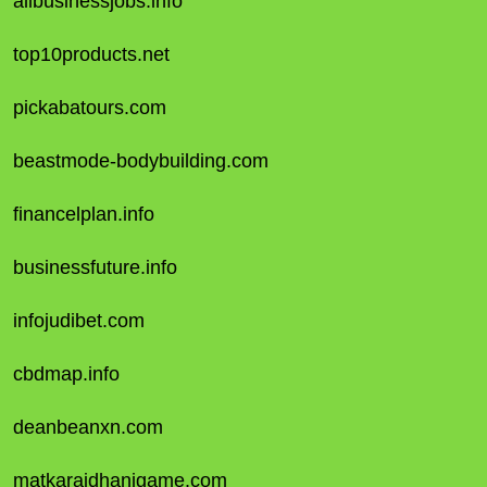
allbusinessjobs.info
top10products.net
pickabatours.com
beastmode-bodybuilding.com
financelplan.info
businessfuture.info
infojudibet.com
cbdmap.info
deanbeanxn.com
matkarajdhanigame.com