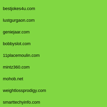
bestjokes4u.com
lustgurgaon.com
geniejaar.com
bobbyslot.com
11placemoulin.com
mintz360.com
mohob.net
weightlossprodigy.com
smarttechyinfo.com