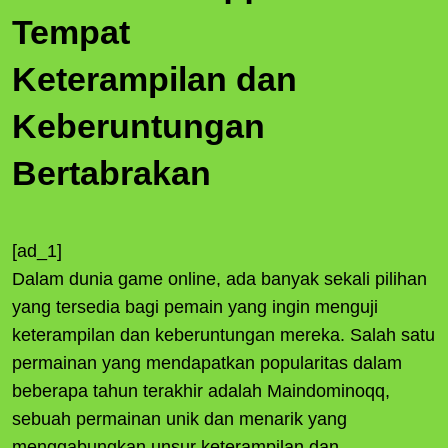
Tempat 
Keterampilan dan 
Keberuntungan 
Bertabrakan
[ad_1]
Dalam dunia game online, ada banyak sekali pilihan
yang tersedia bagi pemain yang ingin menguji
keterampilan dan keberuntungan mereka. Salah satu
permainan yang mendapatkan popularitas dalam
beberapa tahun terakhir adalah Maindominoqq,
sebuah permainan unik dan menarik yang
menggabungkan unsur keterampilan dan