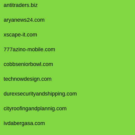
antitraders.biz
aryanews24.com
xscape-it.com
777azino-mobile.com
cobbseniorbowl.com
technowdesign.com
durexsecurityandshipping.com
cityroofingandplannig.com
ivdabergasa.com