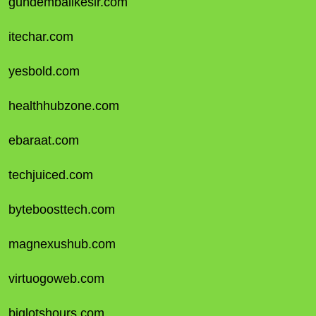
gundembalikesir.com
itechar.com
yesbold.com
healthhubzone.com
ebaraat.com
techjuiced.com
byteboosttech.com
magnexushub.com
virtuogoweb.com
biglotshours.com