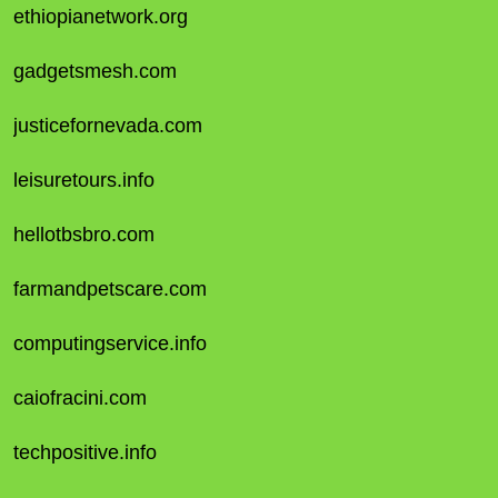
ethiopianetwork.org
gadgetsmesh.com
justicefornevada.com
leisuretours.info
hellotbsbro.com
farmandpetscare.com
computingservice.info
caiofracini.com
techpositive.info