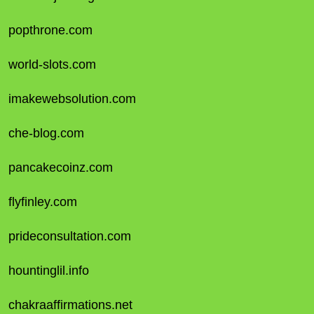
popthrone.com
world-slots.com
imakewebsolution.com
che-blog.com
pancakecoinz.com
flyfinley.com
prideconsultation.com
hountinglil.info
chakraaffirmations.net