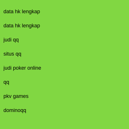
data hk lengkap
data hk lengkap
judi qq
situs qq
judi poker online
qq
pkv games
dominoqq