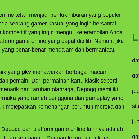
online telah menjadi bentuk hiburan yang populer
Anda seorang gamer kasual yang ingin bersantai
 kompetitif yang ingin menguji keterampilan Anda
L
tform game online yang dapat dipilih. Namun, jika
 yang benar-benar mendalam dan bermanfaat,
da
baik yang
pkv
menawarkan berbagai macam
da
ap pemain. Dari permainan kartu klasik seperti
menarik dan taruhan olahraga, Depoqq memiliki
ju
tarmuka yang ramah pengguna dan gameplay yang
si
uk melepaskan kemenangan beruntun mereka dan
ju
Depoqq dari platform game online lainnya adalah
qq
il dan keamanan. Dengan teknologi enkripsi