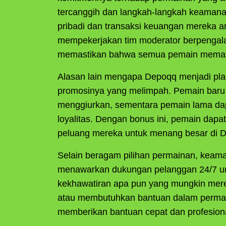
tercanggih dan langkah-langkah keamanan
pribadi dan transaksi keuangan mereka am
mempekerjakan tim moderator berpenga
memastikan bahwa semua pemain mematuhi
Alasan lain mengapa Depoqq menjadi plat
promosinya yang melimpah. Pemain baru
menggiurkan, sementara pemain lama da
loyalitas. Dengan bonus ini, pemain da
peluang mereka untuk menang besar di 
Selain beragam pilihan permainan, keama
menawarkan dukungan pelanggan 24/7 u
kekhawatiran apa pun yang mungkin merek
atau membutuhkan bantuan dalam permai
memberikan bantuan cepat dan profesiona