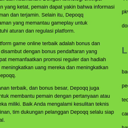
 yang ketat, pemain dapat yakin bahwa informasi
pk
an dan terjamin. Selain itu, Depoqq
laman yang memantau gameplay untuk
do
 aturan dan regulasi platform.
form game online terbaik adalah bonus dan
L
 disambut dengan bonus pendaftaran yang
pat memanfaatkan promosi reguler dan hadiah
pat meningkatkan uang mereka dan meningkatkan
ba
Depoqq.
pe
nan terbaik, dan bonus besar, Depoqq juga
ntuk membantu pemain dengan pertanyaan atau
te
a miliki. Baik Anda mengalami kesulitan teknis
nan, tim dukungan pelanggan Depoqq selalu siap
ca
l.
ha