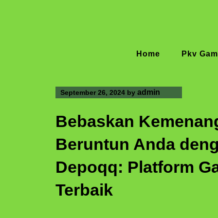
Skip
to
content
Home
Pkv Gam
admin
September 26, 2024
by
Bebaskan Kemenan
Beruntun Anda deng
Depoqq: Platform G
Terbaik