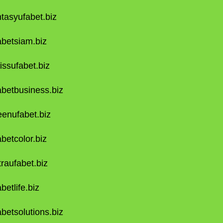
ntasyufabet.biz
abetsiam.biz
issufabet.biz
abetbusiness.biz
eenufabet.biz
abetcolor.biz
traufabet.biz
betlife.biz
abetsolutions.biz