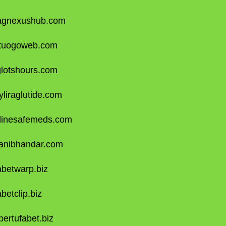
gnexushub.com
rtuogoweb.com
glotshours.com
yliraglutide.com
linesafemeds.com
anibhandar.com
abetwarp.biz
abetclip.biz
pertufabet.biz