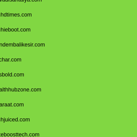
chdtimes.com
chieboot.com
ndembalikesir.com
echar.com
sbold.com
althhubzone.com
araat.com
chjuiced.com
teboosttech.com