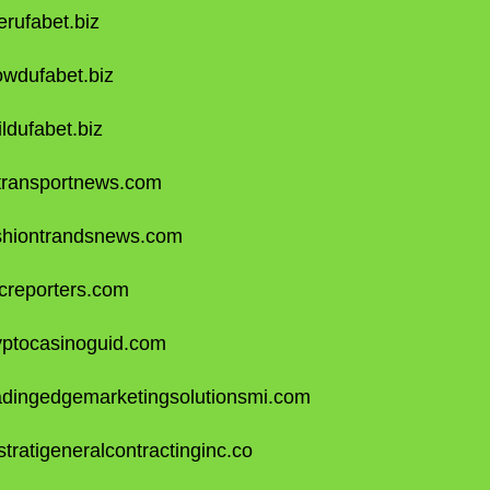
erufabet.biz
owdufabet.biz
ildufabet.biz
ltransportnews.com
shiontrandsnews.com
creporters.com
yptocasinoguid.com
adingedgemarketingsolutionsmi.com
stratigeneralcontractinginc.co