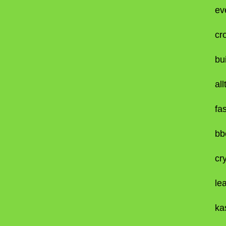
ev
cr
bu
al
fa
bb
cr
le
ka