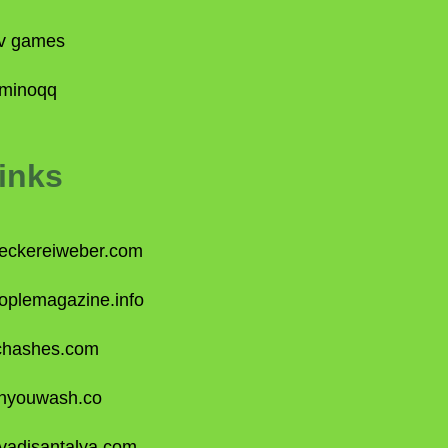
v games
minoqq
inks
eckereiweber.com
oplemagazine.info
chashes.com
nyouwash.co
vadisantalya.com