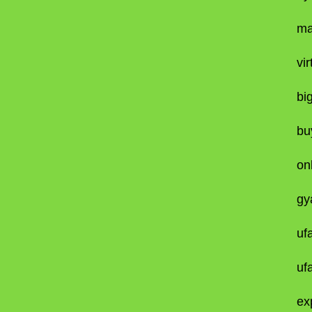
ma
vi
bi
bu
on
gy
uf
uf
ex