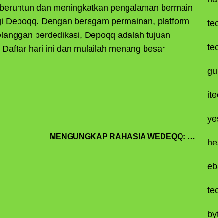
n beruntun dan meningkatkan pengalaman bermain
gi Depoqq. Dengan beragam permainan, platform
te
langgan berdedikasi, Depoqq adalah tujuan
te
Daftar hari ini dan mulailah menang besar
gu
it
ye
MENGUNGKAP RAHASIA WEDEQQ: PLATFORM GAME ONLINE TERBAIK
he
eb
te
by