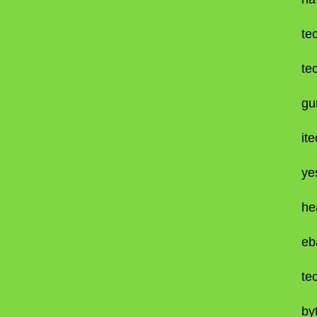
te
te
gu
it
ye
he
eb
te
by