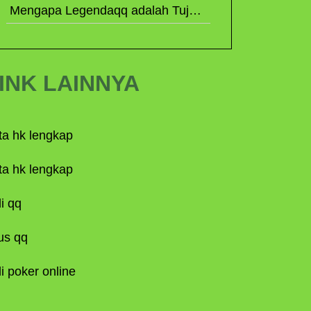
Mengapa Legendaqq adalah Tujuan Permainan Online Terbaik untuk Pemain dari Semua Level
INK LAINNYA
ta hk lengkap
ta hk lengkap
di qq
tus qq
di poker online