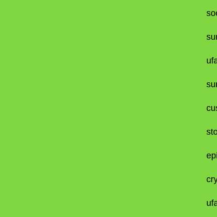
so
su
uf
su
cu
st
ep
cr
uf