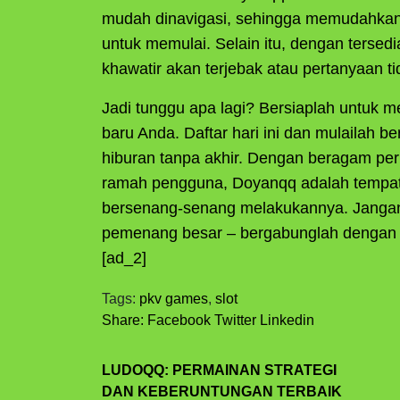
mudah dinavigasi, sehingga memudahkan
untuk memulai. Selain itu, dengan tersed
khawatir akan terjebak atau pertanyaan ti
Jadi tunggu apa lagi? Bersiaplah untuk 
baru Anda. Daftar hari ini dan mulailah 
hiburan tanpa akhir. Dengan beragam per
ramah pengguna, Doyanqq adalah tempat 
bersenang-senang melakukannya. Jangan
pemenang besar – bergabunglah dengan D
[ad_2]
Tags:
pkv games
,
slot
Share:
Facebook
Twitter
Linkedin
LUDOQQ: PERMAINAN STRATEGI
DAN KEBERUNTUNGAN TERBAIK