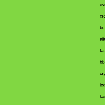
ev
cr
bu
al
fa
bb
cr
le
ka