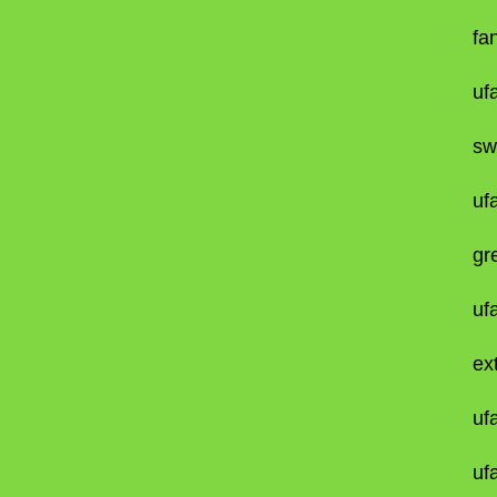
fa
uf
sw
uf
gr
uf
ex
ufa
uf