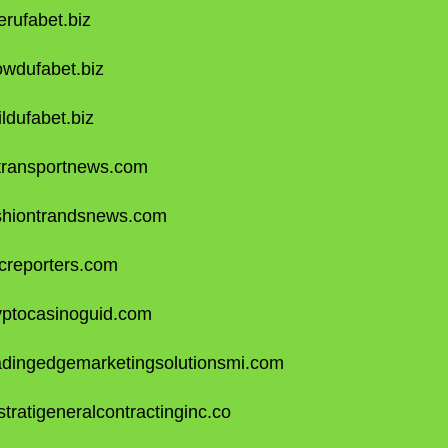
erufabet.biz
owdufabet.biz
ildufabet.biz
ltransportnews.com
shiontrandsnews.com
creporters.com
yptocasinoguid.com
adingedgemarketingsolutionsmi.com
stratigeneralcontractinginc.co