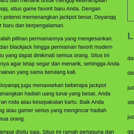
aru dan menarik untuk menguji keterampilan
q, situs game favorit baru Anda. Dengan
an potensi memenangkan jackpot besar, Doyanqq
er baru dan berpengalaman.
L
dalah pilihan permainannya yang mengesankan.
r dan blackjack hingga permainan favorit modern
atu yang dapat dinikmati semua orang. Situs ini
da
ya agar tetap segar dan menarik, sehingga Anda
ainan yang sama berulang kali.
da
 Doyanqq juga menawarkan beberapa jackpot
ju
nangkan hadiah uang tunai yang besar, Anda
an roda atau kesepakatan kartu. Baik Anda
si
ng atau gamer serius yang mengincar hadiah
ju
mua orang.
qq
mpai disitu saja. Situs ini ramah pengguna dan