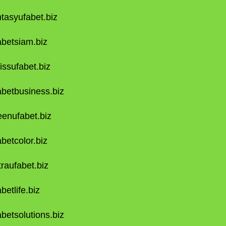
ntasyufabet.biz
abetsiam.biz
issufabet.biz
abetbusiness.biz
eenufabet.biz
abetcolor.biz
traufabet.biz
betlife.biz
abetsolutions.biz