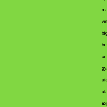
ma
vi
bi
bu
on
gy
uf
uf
ex