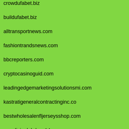
crowdufabet.biz
buildufabet.biz
alltransportnews.com
fashiontrandsnews.com
bbcreporters.com
cryptocasinoguid.com
leadingedgemarketingsolutionsmi.com
kastratigeneralcontractinginc.co
bestwholesalenfljerseysshop.com