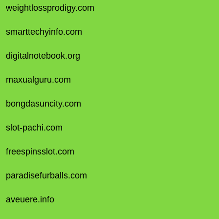
weightlossprodigy.com
smarttechyinfo.com
digitalnotebook.org
maxualguru.com
bongdasuncity.com
slot-pachi.com
freespinsslot.com
paradisefurballs.com
aveuere.info