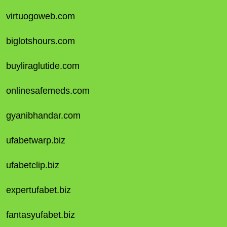
virtuogoweb.com
biglotshours.com
buyliraglutide.com
onlinesafemeds.com
gyanibhandar.com
ufabetwarp.biz
ufabetclip.biz
expertufabet.biz
fantasyufabet.biz