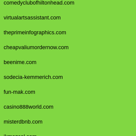
comedyclubofhiltonhead.com
virtualartsassistant.com
theprimeinfographics.com
cheapvaliumordernow.com
beenime.com
sodecia-kemmerich.com
fun-mak.com
casino888world.com
misterdbnb.com