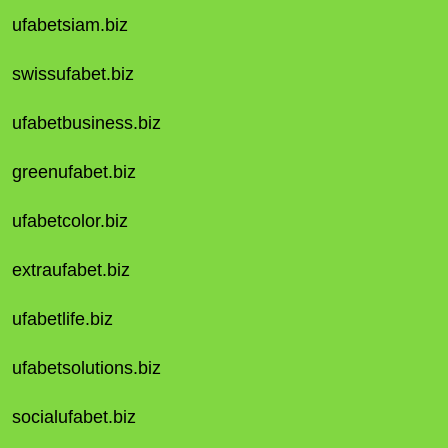
ufabetsiam.biz
swissufabet.biz
ufabetbusiness.biz
greenufabet.biz
ufabetcolor.biz
extraufabet.biz
ufabetlife.biz
ufabetsolutions.biz
socialufabet.biz