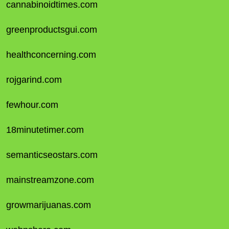
cannabinoidtimes.com
greenproductsgui.com
healthconcerning.com
rojgarind.com
fewhour.com
18minutetimer.com
semanticseostars.com
mainstreamzone.com
growmarijuanas.com