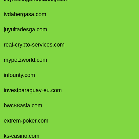
ivdabergasa.com
juyultadesga.com
real-crypto-services.com
mypetzworld.com
infounty.com
investparaguay-eu.com
bwc88asia.com
extrem-poker.com
ks-casino.com