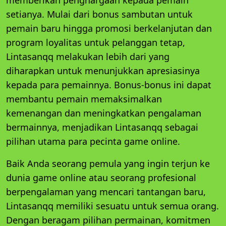
setianya. Mulai dari bonus sambutan untuk
pemain baru hingga promosi berkelanjutan dan
program loyalitas untuk pelanggan tetap,
Lintasanqq melakukan lebih dari yang
diharapkan untuk menunjukkan apresiasinya
kepada para pemainnya. Bonus-bonus ini dapat
membantu pemain memaksimalkan
kemenangan dan meningkatkan pengalaman
bermainnya, menjadikan Lintasanqq sebagai
pilihan utama para pecinta game online.
Baik Anda seorang pemula yang ingin terjun ke
dunia game online atau seorang profesional
berpengalaman yang mencari tantangan baru,
Lintasanqq memiliki sesuatu untuk semua orang.
Dengan beragam pilihan permainan, komitmen