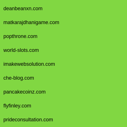
deanbeanxn.com
matkarajdhanigame.com
popthrone.com
world-slots.com
imakewebsolution.com
che-blog.com
pancakecoinz.com
flyfinley.com
prideconsultation.com