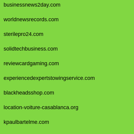
businessnews2day.com
worldnewsrecords.com
sterilepro24.com
solidtechbusiness.com
reviewcardgaming.com
experiencedexpertstowingservice.com
blackheadsshop.com
location-voiture-casablanca.org
kpaulbartelme.com