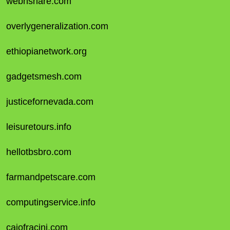
webnshare.com
overlygeneralization.com
ethiopianetwork.org
gadgetsmesh.com
justicefornevada.com
leisuretours.info
hellotbsbro.com
farmandpetscare.com
computingservice.info
caiofracini.com