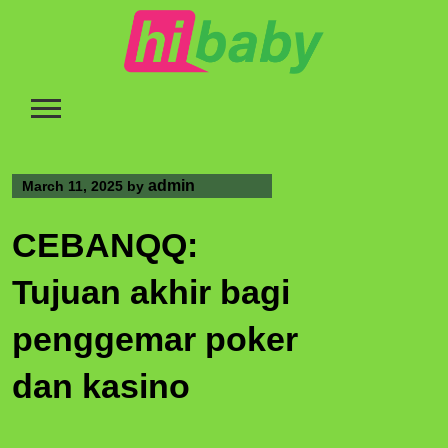
Skip
to
content
admin
March 11, 2025
by
CEBANQQ: 
Tujuan akhir bagi 
penggemar poker 
dan kasino