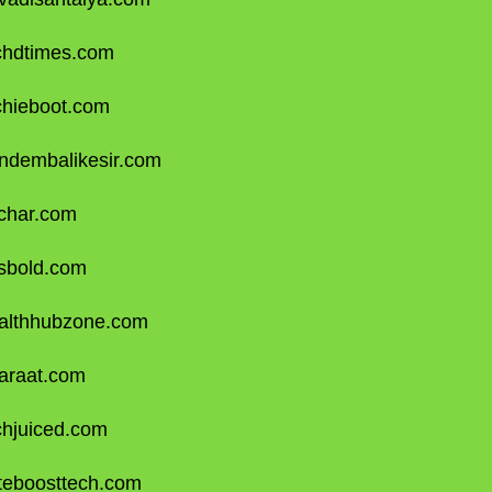
chdtimes.com
chieboot.com
ndembalikesir.com
echar.com
sbold.com
althhubzone.com
araat.com
chjuiced.com
teboosttech.com