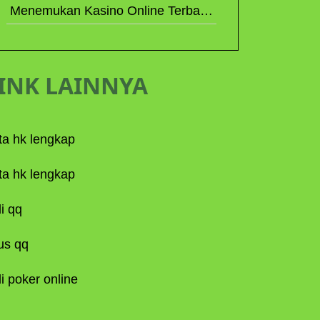
Menemukan Kasino Online Terbaik dengan GoldenQQ
INK LAINNYA
ta hk lengkap
ta hk lengkap
di qq
tus qq
di poker online