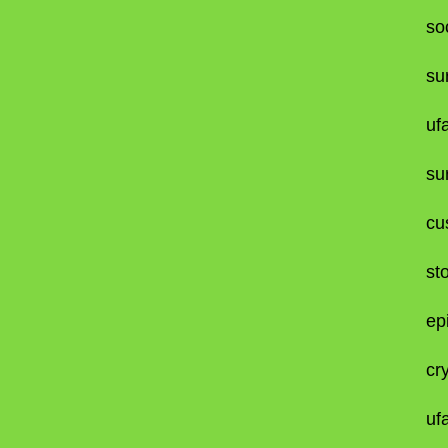
so
su
uf
su
cu
st
ep
cr
uf