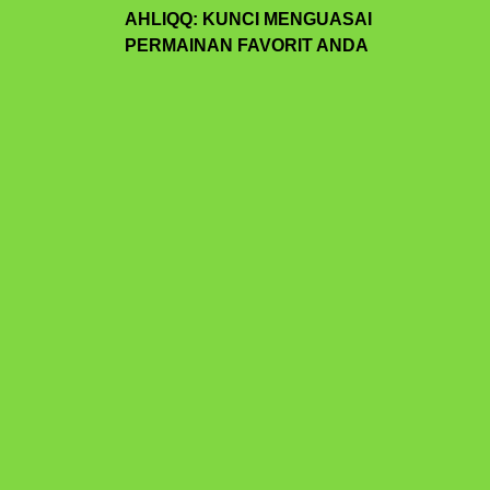
AHLIQQ: KUNCI MENGUASAI
PERMAINAN FAVORIT ANDA