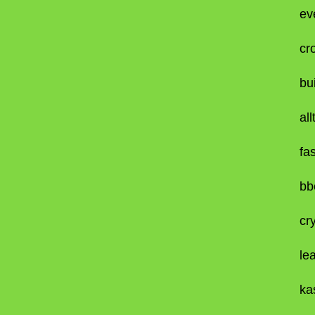
ev
cr
bu
al
fa
bb
cr
le
ka