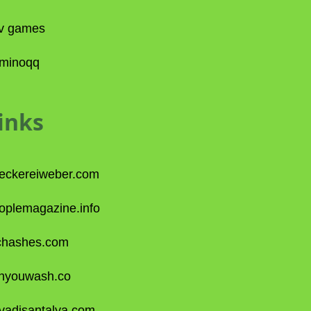
v games
minoqq
inks
eckereiweber.com
oplemagazine.info
chashes.com
nyouwash.co
vadisantalya.com