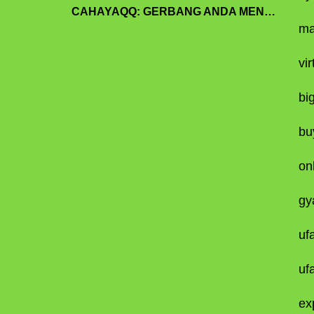
CAHAYAQQ: GERBANG ANDA MENANG BESAR DI POKER ONLINE
ma
vi
bi
bu
on
gy
uf
uf
ex