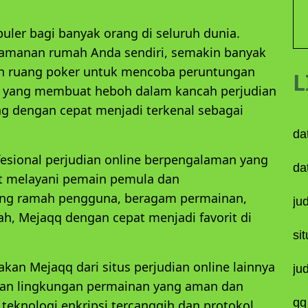
puler bagi banyak orang di seluruh dunia.
amanan rumah Anda sendiri, semakin banyak
dan ruang poker untuk mencoba peruntungan
L
rm yang membuat heboh dalam kancah perjudian
ng dengan cepat menjadi terkenal sebagai
da
fesional perjudian online berpengalaman yang
da
at melayani pemain pemula dan
ng ramah pengguna, beragam permainan,
ju
h, Mejaqq dengan cepat menjadi favorit di
si
an Mejaqq dari situs perjudian online lainnya
ju
an lingkungan permainan yang aman dan
qq
teknologi enkripsi tercanggih dan protokol