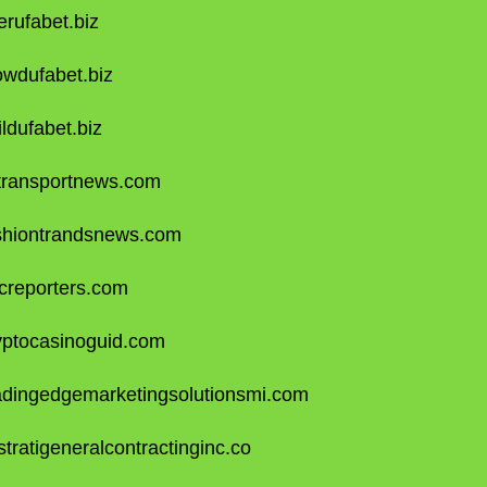
erufabet.biz
owdufabet.biz
ildufabet.biz
ltransportnews.com
shiontrandsnews.com
creporters.com
yptocasinoguid.com
adingedgemarketingsolutionsmi.com
stratigeneralcontractinginc.co