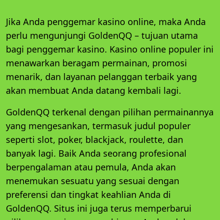
Jika Anda penggemar kasino online, maka Anda
perlu mengunjungi GoldenQQ – tujuan utama
bagi penggemar kasino. Kasino online populer ini
menawarkan beragam permainan, promosi
menarik, dan layanan pelanggan terbaik yang
akan membuat Anda datang kembali lagi.
GoldenQQ terkenal dengan pilihan permainannya
yang mengesankan, termasuk judul populer
seperti slot, poker, blackjack, roulette, dan
banyak lagi. Baik Anda seorang profesional
berpengalaman atau pemula, Anda akan
menemukan sesuatu yang sesuai dengan
preferensi dan tingkat keahlian Anda di
GoldenQQ. Situs ini juga terus memperbarui