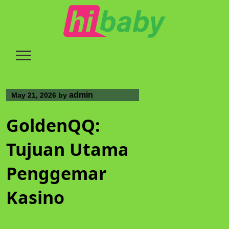
Skip
to
content
admin
May 21, 2026
by
GoldenQQ: 
Tujuan Utama 
Penggemar 
Kasino