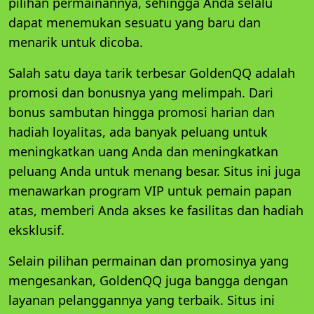
pilihan permainannya, sehingga Anda selalu
dapat menemukan sesuatu yang baru dan
menarik untuk dicoba.
Salah satu daya tarik terbesar GoldenQQ adalah
promosi dan bonusnya yang melimpah. Dari
bonus sambutan hingga promosi harian dan
hadiah loyalitas, ada banyak peluang untuk
meningkatkan uang Anda dan meningkatkan
peluang Anda untuk menang besar. Situs ini juga
menawarkan program VIP untuk pemain papan
atas, memberi Anda akses ke fasilitas dan hadiah
eksklusif.
Selain pilihan permainan dan promosinya yang
mengesankan, GoldenQQ juga bangga dengan
layanan pelanggannya yang terbaik. Situs ini