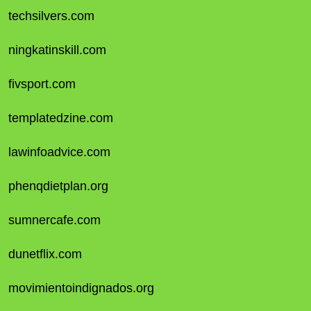
techsilvers.com
ningkatinskill.com
fivsport.com
templatedzine.com
lawinfoadvice.com
phenqdietplan.org
sumnercafe.com
dunetflix.com
movimientoindignados.org