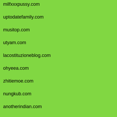
milfxxxpussy.com
uptodatefamily.com
musitop.com
utyam.com
lacostituzioneblog.com
ohyeea.com
zhitiemoe.com
nungkub.com
anotherindian.com