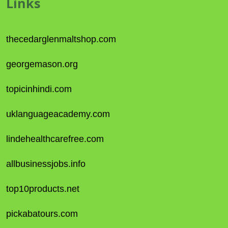
Links
thecedarglenmaltshop.com
georgemason.org
topicinhindi.com
uklanguageacademy.com
lindehealthcarefree.com
allbusinessjobs.info
top10products.net
pickabatours.com