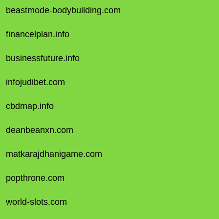
beastmode-bodybuilding.com
financelplan.info
businessfuture.info
infojudibet.com
cbdmap.info
deanbeanxn.com
matkarajdhanigame.com
popthrone.com
world-slots.com