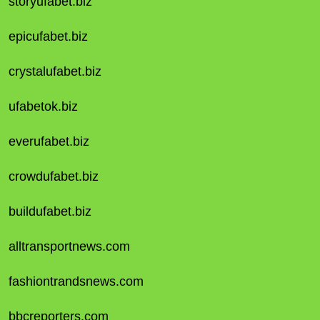
storyufabet.biz
epicufabet.biz
crystalufabet.biz
ufabetok.biz
everufabet.biz
crowdufabet.biz
buildufabet.biz
alltransportnews.com
fashiontrandsnews.com
bbcreporters.com