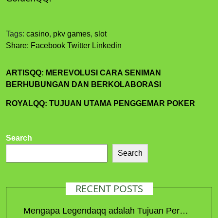
Tags:
casino
,
pkv games
,
slot
Share:
Facebook
Twitter
Linkedin
ARTISQQ: MEREVOLUSI CARA SENIMAN
BERHUBUNGAN DAN BERKOLABORASI
ROYALQQ: TUJUAN UTAMA PENGGEMAR POKER
Search
Search
RECENT POSTS
Mengapa Legendaqq adalah Tujuan Permainan Online Terbaik untuk Pemain dari Semua Level