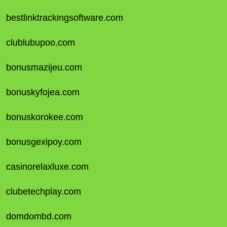
bestlinktrackingsoftware.com
clublubupoo.com
bonusmazijeu.com
bonuskyfojea.com
bonuskorokee.com
bonusgexipoy.com
casinorelaxluxe.com
clubetechplay.com
domdombd.com