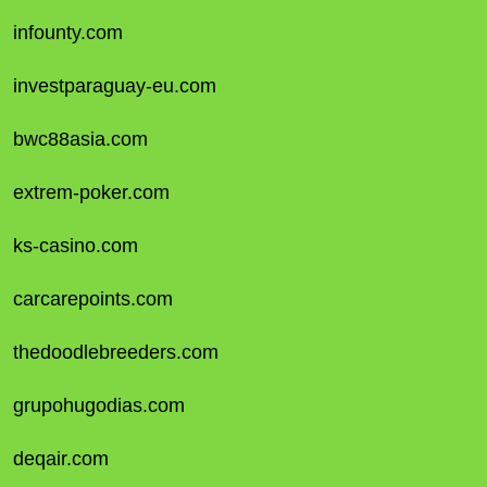
infounty.com
investparaguay-eu.com
bwc88asia.com
extrem-poker.com
ks-casino.com
carcarepoints.com
thedoodlebreeders.com
grupohugodias.com
deqair.com