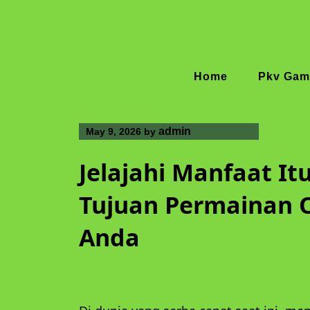
Skip
to
content
Home
Pkv Gam
admin
May 9, 2026
by
Jelajahi Manfaat It
Tujuan Permainan O
Anda