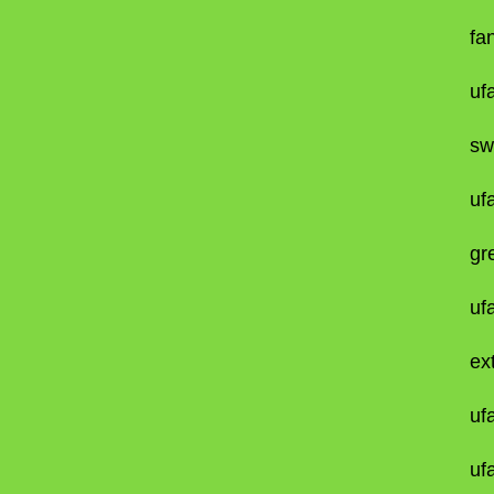
fa
uf
sw
uf
gr
uf
ex
ufa
uf