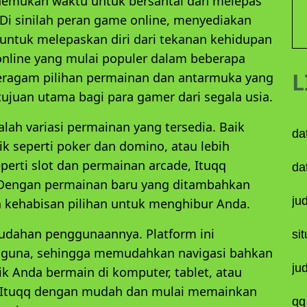
menemukan waktu untuk bersantai dan melepas
Di sinilah peran game online, menyediakan
ntuk melepaskan diri dari tekanan kehidupan
 online yang mulai populer dalam beberapa
L
beragam pilihan permainan dan antarmuka yang
ujuan utama bagi para gamer dari segala usia.
lah variasi permainan yang tersedia. Baik
da
k seperti poker dan domino, atau lebih
perti slot dan permainan arcade, Ituqq
da
 Dengan permainan baru yang ditambahkan
ju
h kehabisan pilihan untuk menghibur Anda.
mudahan penggunaannya. Platform ini
si
ngguna, sehingga memudahkan navigasi bahkan
ju
k Anda bermain di komputer, tablet, atau
s Ituqq dengan mudah dan mulai memainkan
qq