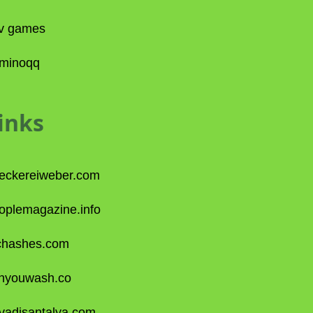
v games
minoqq
inks
eckereiweber.com
oplemagazine.info
chashes.com
nyouwash.co
vadisantalya.com