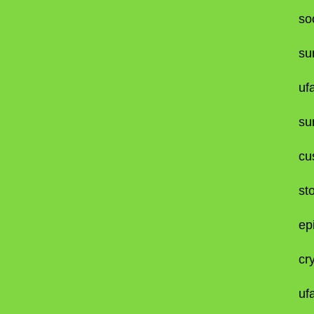
so
su
uf
su
cu
st
ep
cr
uf