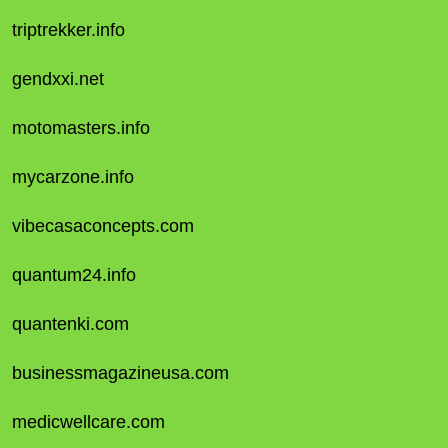
triptrekker.info
gendxxi.net
motomasters.info
mycarzone.info
vibecasaconcepts.com
quantum24.info
quantenki.com
businessmagazineusa.com
medicwellcare.com