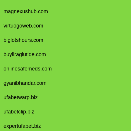
magnexushub.com
virtuogoweb.com
biglotshours.com
buyliraglutide.com
onlinesafemeds.com
gyanibhandar.com
ufabetwarp.biz
ufabetclip.biz
expertufabet.biz