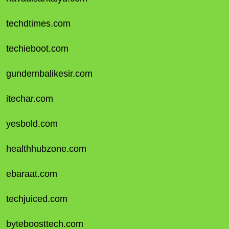
techdtimes.com
techieboot.com
gundembalikesir.com
itechar.com
yesbold.com
healthhubzone.com
ebaraat.com
techjuiced.com
byteboosttech.com