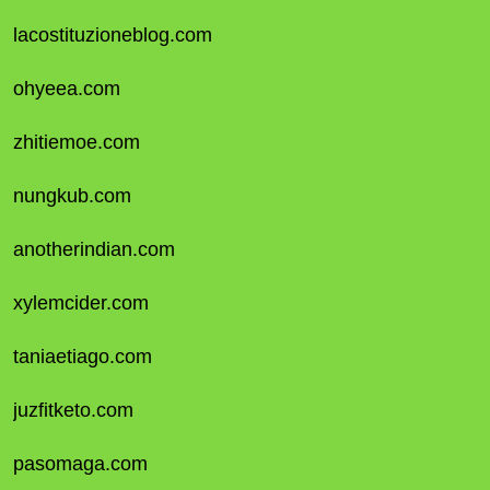
lacostituzioneblog.com
ohyeea.com
zhitiemoe.com
nungkub.com
anotherindian.com
xylemcider.com
taniaetiago.com
juzfitketo.com
pasomaga.com