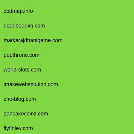
cbdmap.info
deanbeanxn.com
matkarajdhanigame.com
popthrone.com
world-slots.com
imakewebsolution.com
che-blog.com
pancakecoinz.com
flyfinley.com