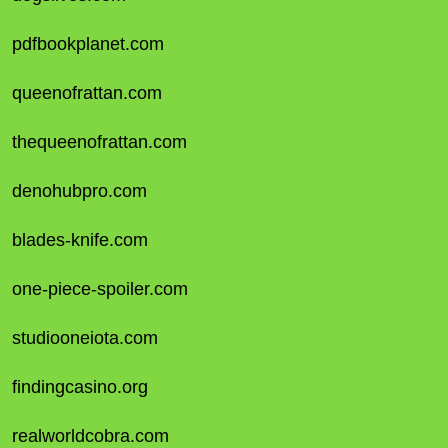
pdfbookplanet.com
queenofrattan.com
thequeenofrattan.com
denohubpro.com
blades-knife.com
one-piece-spoiler.com
studiooneiota.com
findingcasino.org
realworldcobra.com