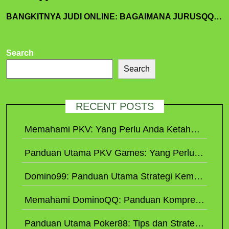
BANGKITNYA JUDI ONLINE: BAGAIMANA JURUSQQ MENGUBAH PERMAINAN
Search
Search
RECENT POSTS
Memahami PKV: Yang Perlu Anda Ketahui Tentang Asuransi Kesehatan Swasta
Panduan Utama PKV Games: Yang Perlu Anda Ketahui
Domino99: Panduan Utama Strategi Kemenangan
Memahami DominoQQ: Panduan Komprehensif untuk Pemula
Panduan Utama Poker88: Tips dan Strategi Sukses