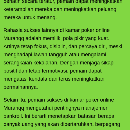
berlatih secara teratur, pemain dapat meningkatkan
keterampilan mereka dan meningkatkan peluang
mereka untuk menang.
Rahasia sukses lainnya di kamar poker online
Murahqq adalah memiliki pola pikir yang kuat.
Artinya tetap fokus, disiplin, dan percaya diri, meski
menghadapi lawan tangguh atau mengalami
serangkaian kekalahan. Dengan menjaga sikap
positif dan tetap termotivasi, pemain dapat
mengatasi kendala dan terus meningkatkan
permainannya.
Selain itu, pemain sukses di kamar poker online
Murahqq mengetahui pentingnya manajemen
bankroll. Ini berarti menetapkan batasan berapa
banyak uang yang akan dipertaruhkan, berpegang