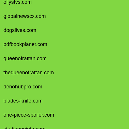
ollystvs.com
globalnewscx.com
dogslives.com
pdfbookplanet.com
queenofrattan.com
thequeenofrattan.com
denohubpro.com
blades-knife.com
one-piece-spoiler.com
studiooneiota.com