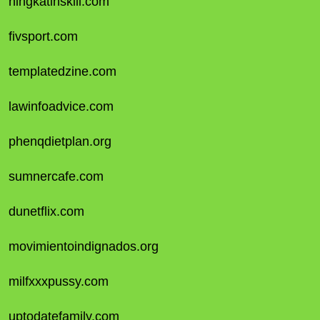
ningkatinskill.com
fivsport.com
templatedzine.com
lawinfoadvice.com
phenqdietplan.org
sumnercafe.com
dunetflix.com
movimientoindignados.org
milfxxxpussy.com
uptodatefamily.com