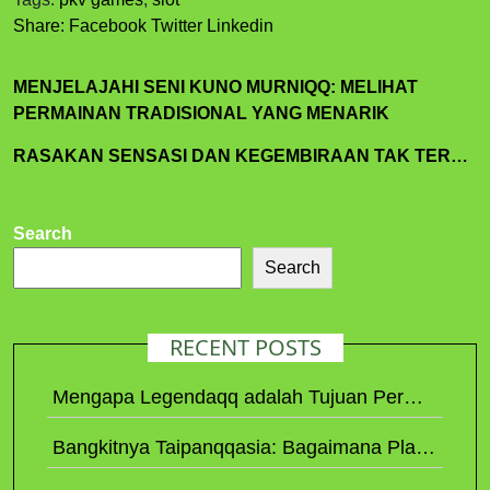
Share:
Facebook
Twitter
Linkedin
MENJELAJAHI SENI KUNO MURNIQQ: MELIHAT
PERMAINAN TRADISIONAL YANG MENARIK
RASAKAN SENSASI DAN KEGEMBIRAAN TAK TERTANDINGI DI CHAMPIONQQ
Search
Search
RECENT POSTS
Mengapa Legendaqq adalah Tujuan Permainan Online Terbaik untuk Pemain dari Semua Level
Bangkitnya Taipanqqasia: Bagaimana Platform Game Online Ini Menggemparkan Industri