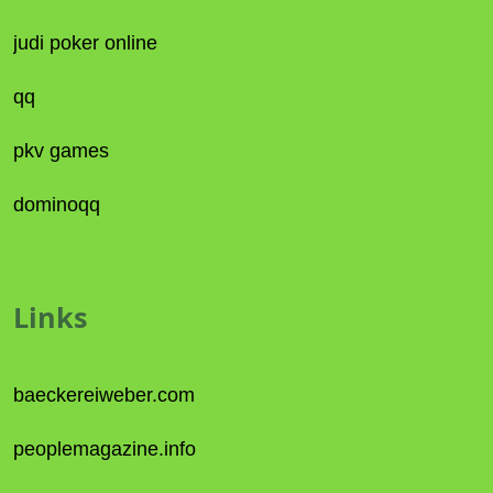
judi poker online
qq
pkv games
dominoqq
Links
baeckereiweber.com
peoplemagazine.info