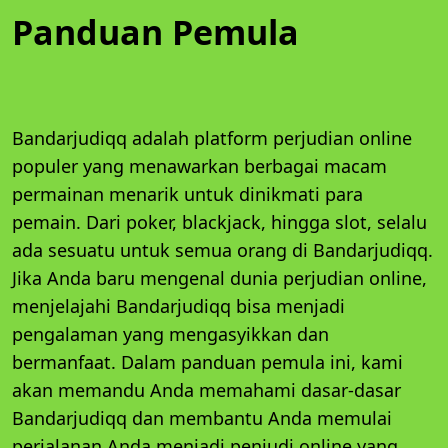
Panduan Pemula
Bandarjudiqq adalah platform perjudian online
populer yang menawarkan berbagai macam
permainan menarik untuk dinikmati para
pemain. Dari poker, blackjack, hingga slot, selalu
ada sesuatu untuk semua orang di Bandarjudiqq.
Jika Anda baru mengenal dunia perjudian online,
menjelajahi Bandarjudiqq bisa menjadi
pengalaman yang mengasyikkan dan
bermanfaat. Dalam panduan pemula ini, kami
akan memandu Anda memahami dasar-dasar
Bandarjudiqq dan membantu Anda memulai
perjalanan Anda menjadi penjudi online yang