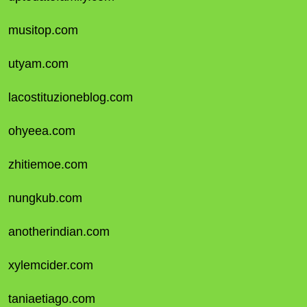
musitop.com
utyam.com
lacostituzioneblog.com
ohyeea.com
zhitiemoe.com
nungkub.com
anotherindian.com
xylemcider.com
taniaetiago.com