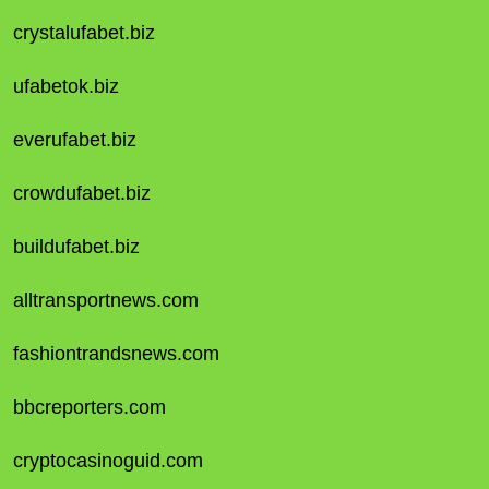
crystalufabet.biz
ufabetok.biz
everufabet.biz
crowdufabet.biz
buildufabet.biz
alltransportnews.com
fashiontrandsnews.com
bbcreporters.com
cryptocasinoguid.com