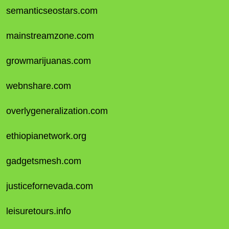
semanticseostars.com
mainstreamzone.com
growmarijuanas.com
webnshare.com
overlygeneralization.com
ethiopianetwork.org
gadgetsmesh.com
justicefornevada.com
leisuretours.info