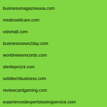
businessmagazineusa.com
medicwellcare.com
vidsmall.com
businessnews2day.com
worldnewsrecords.com
sterilepro24.com
solidtechbusiness.com
reviewcardgaming.com
experiencedexpertstowingservice.com