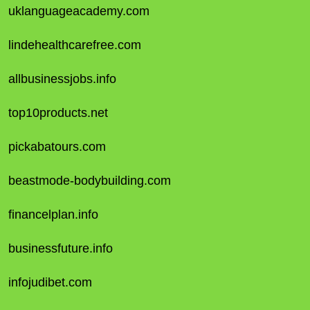
uklanguageacademy.com
lindehealthcarefree.com
allbusinessjobs.info
top10products.net
pickabatours.com
beastmode-bodybuilding.com
financelplan.info
businessfuture.info
infojudibet.com