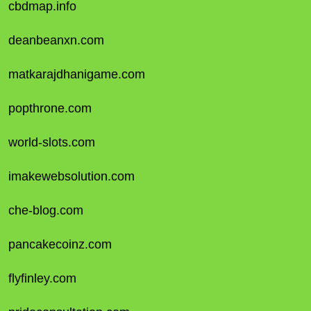
cbdmap.info
deanbeanxn.com
matkarajdhanigame.com
popthrone.com
world-slots.com
imakewebsolution.com
che-blog.com
pancakecoinz.com
flyfinley.com