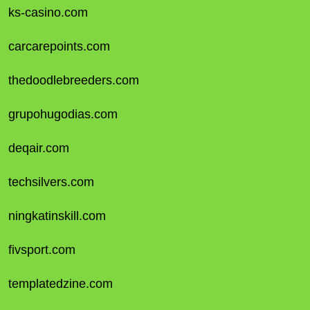
ks-casino.com
carcarepoints.com
thedoodlebreeders.com
grupohugodias.com
deqair.com
techsilvers.com
ningkatinskill.com
fivsport.com
templatedzine.com