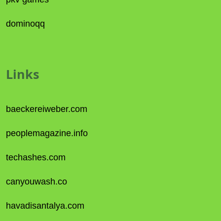
dominoqq
Links
baeckereiweber.com
peoplemagazine.info
techashes.com
canyouwash.co
havadisantalya.com