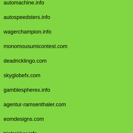
automachine.info
autospeedsters.info
wagerchampion.info
monomousumicontest.com
deadricklingo.com
skyglobefx.com
gamblespherex.info
agentur-ramsenthaler.com
eomdesigns.com