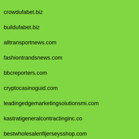
crowdufabet.biz
buildufabet.biz
alltransportnews.com
fashiontrandsnews.com
bbcreporters.com
cryptocasinoguid.com
leadingedgemarketingsolutionsmi.com
kastratigeneralcontractinginc.co
bestwholesalenfljerseysshop.com