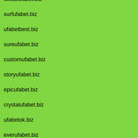
surfufabet.biz
ufabetbest.biz
sureufabet.biz
customufabet.biz
storyufabet.biz
epicufabet.biz
crystalufabet.biz
ufabetok.biz
everufabet.biz