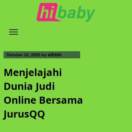
Skip
to
content
admin
October 12, 2025
by
Menjelajahi 
Dunia Judi 
Online Bersama 
JurusQQ