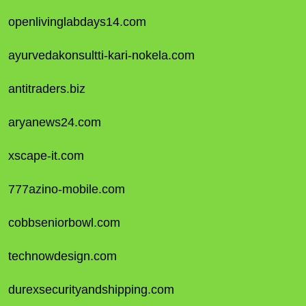
openlivinglabdays14.com
ayurvedakonsultti-kari-nokela.com
antitraders.biz
aryanews24.com
xscape-it.com
777azino-mobile.com
cobbseniorbowl.com
technowdesign.com
durexsecurityandshipping.com