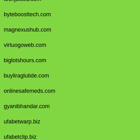
byteboosttech.com
magnexushub.com
virtuogoweb.com
biglotshours.com
buyliraglutide.com
onlinesafemeds.com
gyanibhandar.com
ufabetwarp.biz
ufabetclip.biz