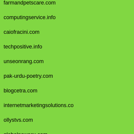
farmandpetscare.com
computingservice.info
caiofracini.com
techpositive.info
unseonrang.com
pak-urdu-poetry.com
blogcetra.com
internetmarketingsolutions.co
ollystvs.com