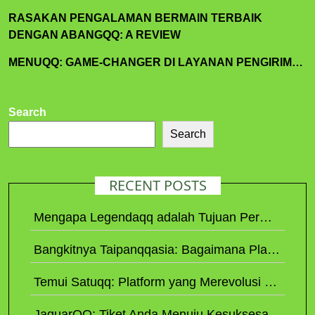
RASAKAN PENGALAMAN BERMAIN TERBAIK
DENGAN ABANGQQ: A REVIEW
MENUQQ: GAME-CHANGER DI LAYANAN PENGIRIMAN MAKANAN ONLINE
Search
Search
RECENT POSTS
Mengapa Legendaqq adalah Tujuan Permainan Online Terbaik untuk Pemain dari Semua Level
Bangkitnya Taipanqqasia: Bagaimana Platform Game Online Ini Menggemparkan Industri
Temui Satuqq: Platform yang Merevolusi Cara Kita Terhubung Secara Online
JaguarQQ: Tiket Anda Menuju Kesuksesan Poker Online Taruhan Tinggi