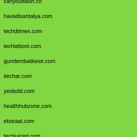
canyouwash.co
havadisantalya.com
techdtimes.com
techieboot.com
gundembalikesir.com
itechar.com
yesbold.com
healthhubzone.com
ebaraat.com
techjuiced.com