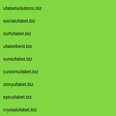
ufabetsolutions.biz
socialufabet.biz
surfufabet.biz
ufabetbest.biz
sureufabet.biz
customufabet.biz
storyufabet.biz
epicufabet.biz
crystalufabet.biz