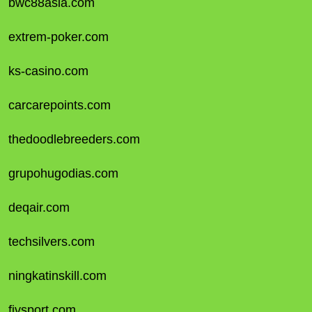
bwc88asia.com
extrem-poker.com
ks-casino.com
carcarepoints.com
thedoodlebreeders.com
grupohugodias.com
deqair.com
techsilvers.com
ningkatinskill.com
fivsport.com