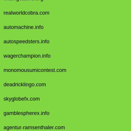
realworldcobra.com
automachine.info
autospeedsters.info
wagerchampion.info
monomousumicontest.com
deadricklingo.com
skyglobefx.com
gamblespherex.info
agentur-ramsenthaler.com