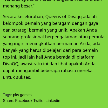
menang besar.”
Secara keseluruhan, Queens of Divaqq adalah
kelompok pemain yang beragam dengan gaya
dan strategi bermain yang unik. Apakah Anda
seorang profesional berpengalaman atau pemula
yang ingin meningkatkan permainan Anda, ada
banyak yang harus dipelajari dari para pemain
top ini. Jadi lain kali Anda berada di platform
DivaQQ, awasi ratu ini dan lihat apakah Anda
dapat mengambil beberapa rahasia mereka
untuk sukses.
Tags:
pkv games
Share:
Facebook
Twitter
Linkedin