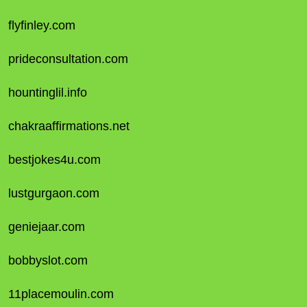
flyfinley.com
prideconsultation.com
hountinglil.info
chakraaffirmations.net
bestjokes4u.com
lustgurgaon.com
geniejaar.com
bobbyslot.com
11placemoulin.com