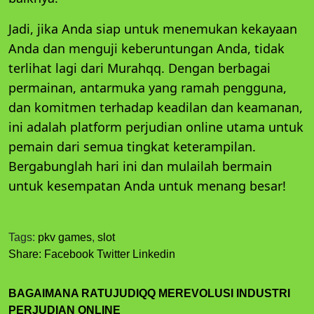
Jadi, jika Anda siap untuk menemukan kekayaan
Anda dan menguji keberuntungan Anda, tidak
terlihat lagi dari Murahqq. Dengan berbagai
permainan, antarmuka yang ramah pengguna,
dan komitmen terhadap keadilan dan keamanan,
ini adalah platform perjudian online utama untuk
pemain dari semua tingkat keterampilan.
Bergabunglah hari ini dan mulailah bermain
untuk kesempatan Anda untuk menang besar!
Tags:
pkv games
,
slot
Share:
Facebook
Twitter
Linkedin
BAGAIMANA RATUJUDIQQ MEREVOLUSI INDUSTRI
PERJUDIAN ONLINE