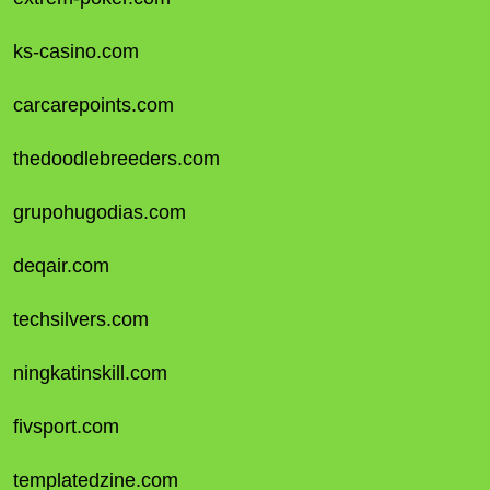
ks-casino.com
carcarepoints.com
thedoodlebreeders.com
grupohugodias.com
deqair.com
techsilvers.com
ningkatinskill.com
fivsport.com
templatedzine.com