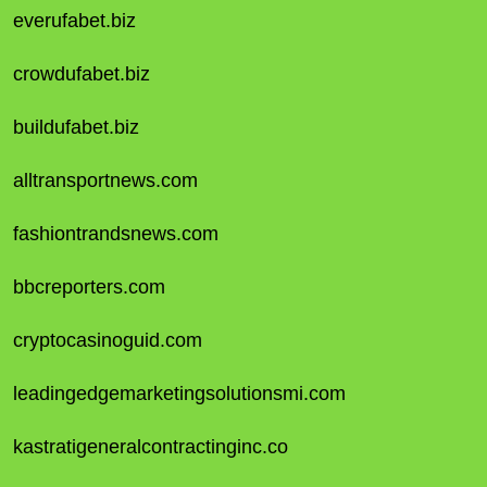
everufabet.biz
crowdufabet.biz
buildufabet.biz
alltransportnews.com
fashiontrandsnews.com
bbcreporters.com
cryptocasinoguid.com
leadingedgemarketingsolutionsmi.com
kastratigeneralcontractinginc.co