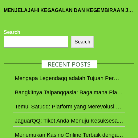
MENJELAJAHI KEGAGALAN DAN KEGEMBIRAAN JURUSQQ: PERSPEKTIF SEORANG PEMAIN
Search
Search
RECENT POSTS
Mengapa Legendaqq adalah Tujuan Permainan Online Terbaik untuk Pemain dari Semua Level
Bangkitnya Taipanqqasia: Bagaimana Platform Game Online Ini Menggemparkan Industri
Temui Satuqq: Platform yang Merevolusi Cara Kita Terhubung Secara Online
JaguarQQ: Tiket Anda Menuju Kesuksesan Poker Online Taruhan Tinggi
Menemukan Kasino Online Terbaik dengan GoldenQQ