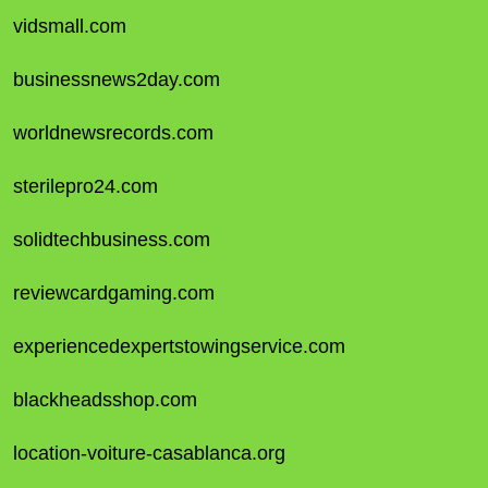
vidsmall.com
businessnews2day.com
worldnewsrecords.com
sterilepro24.com
solidtechbusiness.com
reviewcardgaming.com
experiencedexpertstowingservice.com
blackheadsshop.com
location-voiture-casablanca.org