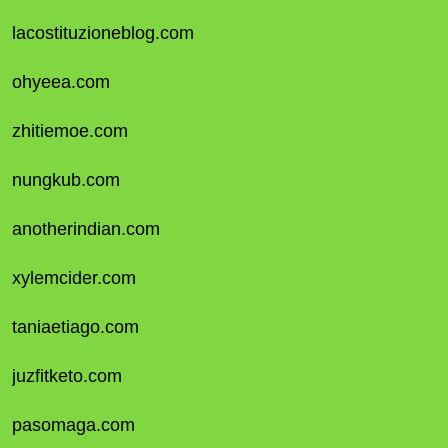
lacostituzioneblog.com
ohyeea.com
zhitiemoe.com
nungkub.com
anotherindian.com
xylemcider.com
taniaetiago.com
juzfitketo.com
pasomaga.com