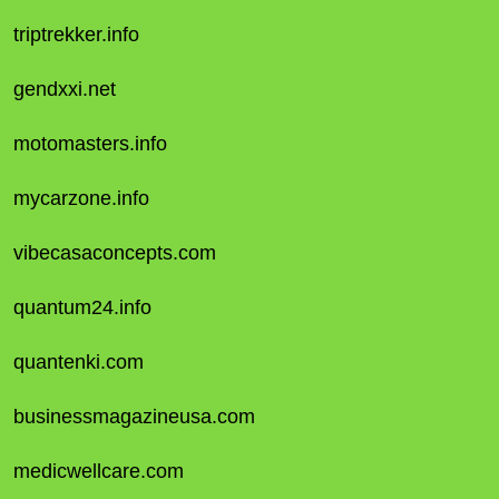
triptrekker.info
gendxxi.net
motomasters.info
mycarzone.info
vibecasaconcepts.com
quantum24.info
quantenki.com
businessmagazineusa.com
medicwellcare.com