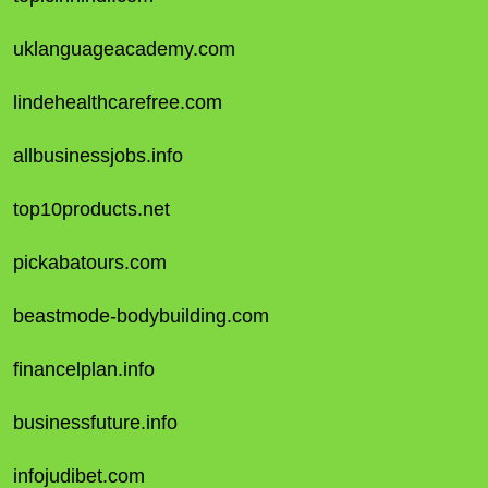
uklanguageacademy.com
lindehealthcarefree.com
allbusinessjobs.info
top10products.net
pickabatours.com
beastmode-bodybuilding.com
financelplan.info
businessfuture.info
infojudibet.com