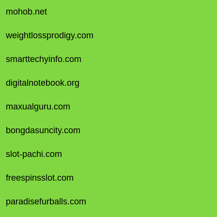
mohob.net
weightlossprodigy.com
smarttechyinfo.com
digitalnotebook.org
maxualguru.com
bongdasuncity.com
slot-pachi.com
freespinsslot.com
paradisefurballs.com