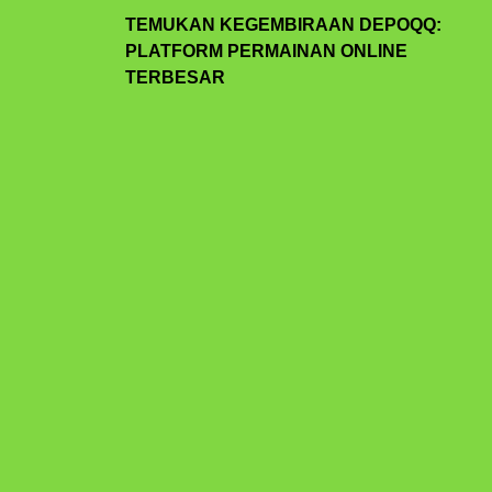
TEMUKAN KEGEMBIRAAN DEPOQQ:
PLATFORM PERMAINAN ONLINE
TERBESAR