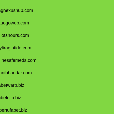
gnexushub.com
rtuogoweb.com
glotshours.com
yliraglutide.com
linesafemeds.com
anibhandar.com
abetwarp.biz
abetclip.biz
pertufabet.biz