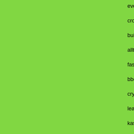
ev
cr
bu
al
fa
bb
cr
le
ka