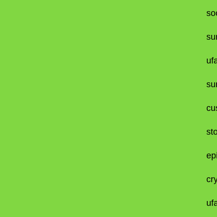
so
su
uf
su
cu
st
ep
cr
uf