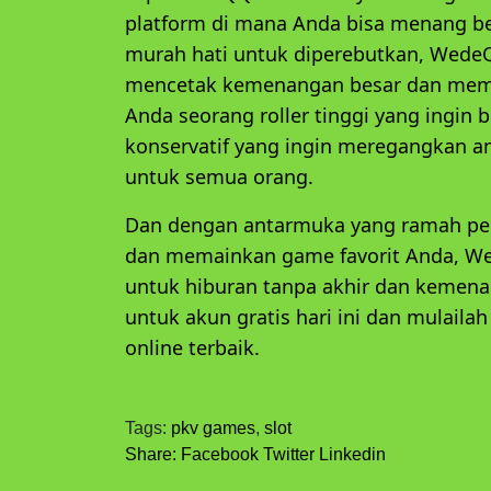
platform di mana Anda bisa menang be
murah hati untuk diperebutkan, Wed
mencetak kemenangan besar dan memb
Anda seorang roller tinggi yang ingin 
konservatif yang ingin meregangkan 
untuk semua orang.
Dan dengan antarmuka yang ramah p
dan memainkan game favorit Anda, W
untuk hiburan tanpa akhir dan kemen
untuk akun gratis hari ini dan mulail
online terbaik.
Tags:
pkv games
,
slot
Share:
Facebook
Twitter
Linkedin