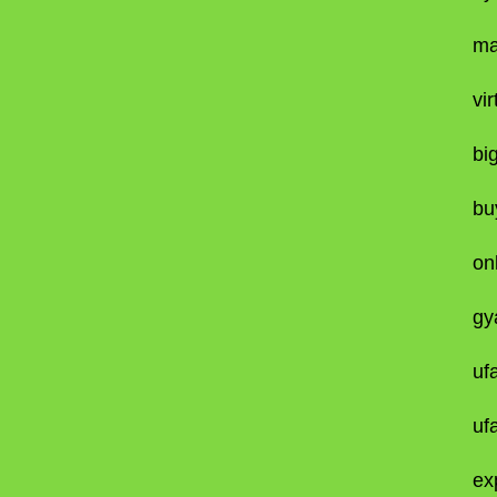
ma
vi
bi
bu
on
gy
uf
uf
ex