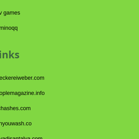
v games
minoqq
inks
eckereiweber.com
oplemagazine.info
chashes.com
nyouwash.co
vadisantalya.com